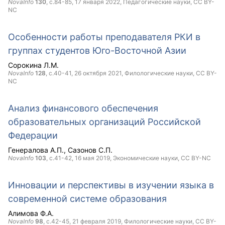
NovaInfo
130
, с.84-85,
17 января 2022
, Педагогические науки,
CC BY-
NC
Особенности работы преподавателя РКИ в
группах студентов Юго-Восточной Азии
Сорокина Л.М.
NovaInfo
128
, с.40-41,
26 октября 2021
, Филологические науки,
CC BY-
NC
Анализ финансового обеспечения
образовательных организаций Российской
Федерации
Генералова А.П.
Сазонов С.П.
NovaInfo
103
, с.41-42,
16 мая 2019
, Экономические науки,
CC BY-NC
Инновации и перспективы в изучении языка в
современной системе образования
Алимова Ф.А.
NovaInfo
98
, с.42-45,
21 февраля 2019
, Филологические науки,
CC BY-