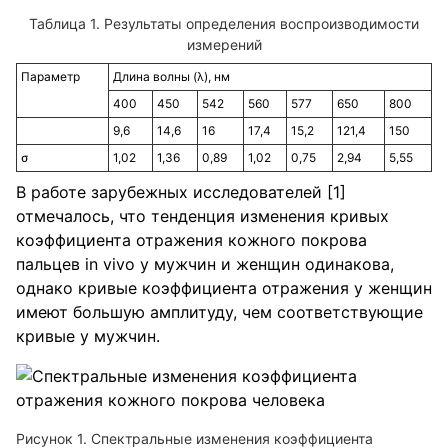
Таблица 1. Результаты определения воспроизводимости
измерений
Параметр
Длина волны (λ), нм
400
450
542
560
577
650
800
9,6
14,6
16
17,4
15,2
121,4
150
σ
1,02
1,36
0,89
1,02
0,75
2,94
5,55
В работе зарубежных исследователей [1]
отмечалось, что тенденция изменения кривых
коэффициента отражения кожного покрова
пальцев in vivo у мужчин и женщин одинакова,
однако кривые коэффициента отражения у женщин
имеют большую амплитуду, чем соответствующие
кривые у мужчин.
Рисунок 1. Спектральные изменения коэффициента