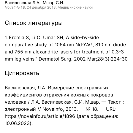
Василевская Л.А.
Мшар С.И.
NovaInfo
18
,
24 декабря 2013
, Медицинские науки
Список литературы
Eremia S, Li C, Umar SH, A side-by-side
comparative study of 1064 nm Nd:YAG, 810 nm diode
and 755 nm alexandrite lasers for treatment of 0.3-3
mm leg veins." Dermatol Surg. 2002 Mar;28(3):224-30
Цитировать
Василевская, Л.А. Измерение спектральных
коэффициентов отражения кож­ных покровов
человека / Л.А. Василевская, С.И. Мшар. — Текст :
электронный // NovaInfo, 2013. — № 18. — URL:
https://novainfo.ru/article/1896 (дата обращения:
10.06.2023).