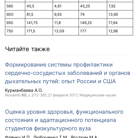
560
45,5
4,61
45,25
7,92
600
81,5
9,55
79
13,60
650
141,75
11,8
146,25
17,64
750
171,5
13,09
177
12,98
Читайте также
Формирование системы профилактики
сердечно-сосудистых заболеваний и органов
дыхательных путей: опыт России и США
Курманбаева А.О.
NovaInfo
60
, с.372-381,
21 февраля 2017
, Медицинские науки
Оценка уровня здоровья, функционального
состояния и адаптационного потенциала
студентов физкультурного вуза
Флянку И.П.
Любошенко Т.М.
Яруткин М.А.