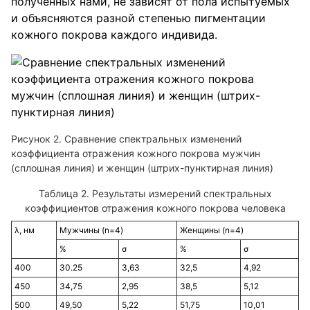
полученных нами, не зависят от пола испытуемых
и объясняются разной степенью пигментации
кожного покрова каждого индивида.
Рисунок 2. Сравнение спектральных изменений
коэффициента отражения кожного покрова мужчин
(сплошная линия) и женщин (штрих-пунктирная линия)
Таблица 2. Результаты измерений спектральных
коэффициентов отражения кожного покрова человека
λ, нм
Мужчины (n=4)
Женщины (n=4)
%
σ
%
σ
400
30.25
3,63
32,5
4,92
450
34,75
2,95
38,5
5,12
500
49,50
5,22
51,75
10,01