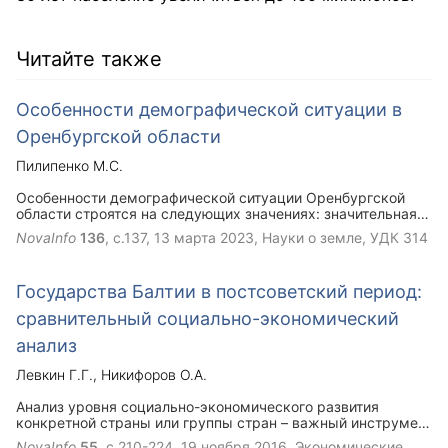
Читайте также
Особенности демографической ситуации в
Оренбургской области
Пилипенко М.С.
Особенности демографической ситуации Оренбургской
области строятся на следующих значениях: значительная
площадь области (124 тыс. кв. км), низкая плотность
NovaInfo
136
, с.137,
13 марта 2023
, Науки о земле, УДК 314
населения (15,82 жителя на 1 кв. км), высокий удельный
вес сельского населения (более 39 процентов) резко
континентальный климат, большая протяженность границы
Государства Балтии в постсоветский период:
с Республикой Казахстан (1876 км) и многонациональность
населения (119 национальностей). Современная
сравнительный социально-экономический
демографическая ситуация в Оренбуржье сложилась в
результате процесса длительного освоения и заселения
анализ
территории области. В данной статье представлены
исторические составляющие, которые повлияли на
Левкин Г.Г.
Никифоров О.А.
современную демографическую ситуацию Оренбуржья, а
также рассмотрена особенность размещение населения на
Анализ уровня социально-экономического развития
территории Оренбургской области.
конкретной страны или группы стран – важный инструмент
определения эффективности их социально-экономической
NovaInfo
55
, с.210-224,
19 ноября 2016
, Экономические