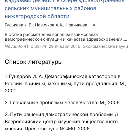
Кадровый дефицит в сфере здравоохранения
сельских муниципальных районов
нижегородской области
Гуськова И.В.
Новичков А.А.
Новичкова Н.А.
В статье рассмотрены вопросы взаимосвязи
демографической ситуации и качества здравоохранения,
особенно в муниципальных и городских образованиях.
NovaInfo
41
, с.68-74,
29 января 2016
, Экономические науки
Авторами были изучены проблемы нехватки и низкого
качества предоставления услуг. В статье делаются выводы
о низкой привлекательности работы для врачей, среднего
Список литературы
и младшего медицинского персонала. Авторами выявлена
большая утечка молодых квалифицированных кадров из
районов, не очень высокая эффективность программ
Гундаров И. А. Демографическая катастрофа в
правительства Нижегородской области по устранению
дефицита врачей в сфере здравоохранения в сельских
России: причины, механизм, пути преодоления. М.,
районах.
2001.
Глобальные проблемы человечества. М., 2006.
Пути решения демографической проблемы //
Всероссийский центр изучения общественного
мнения. Пресс-выпуск № 460. 2006