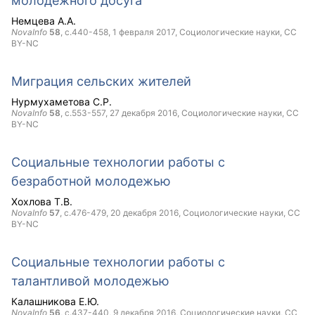
молодежного досуга
Немцева А.А.
NovaInfo
58
, с.440-458,
1 февраля 2017
, Социологические науки,
CC
BY-NC
Миграция сельских жителей
Нурмухаметова С.Р.
NovaInfo
58
, с.553-557,
27 декабря 2016
, Социологические науки,
CC
BY-NC
Социальные технологии работы с
безработной молодежью
Хохлова Т.В.
NovaInfo
57
, с.476-479,
20 декабря 2016
, Социологические науки,
CC
BY-NC
Социальные технологии работы с
талантливой молодежью
Калашникова Е.Ю.
NovaInfo
56
, с.437-440,
9 декабря 2016
, Социологические науки,
CC