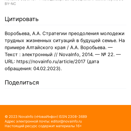
BY-NC
Цитировать
Воробьева, А.А. Стратегии преодоления молодежи
трудных жизненных ситуаций в будущей семье. На
примере Алтайского края / А.А. Воробьева. —
Текст : электронный // NovaInfo, 2014. — № 22. —
URL: https://novainfo.ru/article/2017 (дата
обращения: 04.02.2023).
Поделиться
©
2023
NovaInfo
(«НоваИнфо»)
ISSN
2308-3689
Адрес электронной почты:
editor@novainfo.ru
Настоящий ресурс содержит материалы 16+