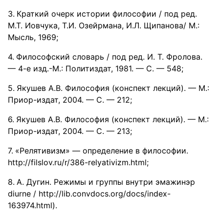
Краткий очерк истории философии / под ред.
М.Т. Иовчука, Т.И. Озейрмана, И.Л. Щипанова/ М.:
Мысль, 1969;
Философский словарь / под ред. И. Т. Фролова.
— 4-е изд.-М.: Политиздат, 1981. — С. — 548;
Якушев А.В. Философия (конспект лекций). — М.:
Приор-издат, 2004. — С. — 212;
Якушев А.В. Философия (конспект лекций). — М.:
Приор-издат, 2004. — С. — 213;
«Релятивизм» — определение в философии.
http://filslov.ru/r/386-relyativizm.html;
А. Дугин. Режимы и группы внутри эмажинэр
diurne / http://lib.convdocs.org/docs/index-
163974.html).