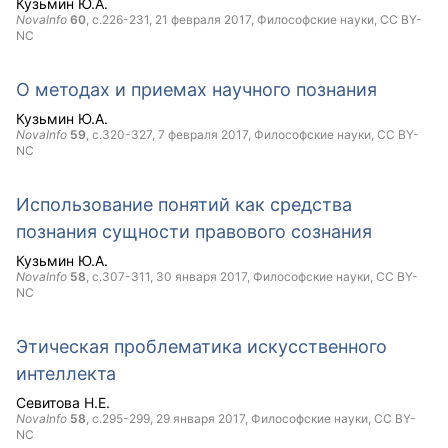
Кузьмин Ю.А.
NovaInfo
60
, с.226-231,
21 февраля 2017
, Философские науки,
CC BY-
NC
О методах и приемах научного познания
Кузьмин Ю.А.
NovaInfo
59
, с.320-327,
7 февраля 2017
, Философские науки,
CC BY-
NC
Использование понятий как средства
познания сущности правового сознания
Кузьмин Ю.А.
NovaInfo
58
, с.307-311,
30 января 2017
, Философские науки,
CC BY-
NC
Этическая проблематика искусственного
интеллекта
Севитова Н.Е.
NovaInfo
58
, с.295-299,
29 января 2017
, Философские науки,
CC BY-
NC