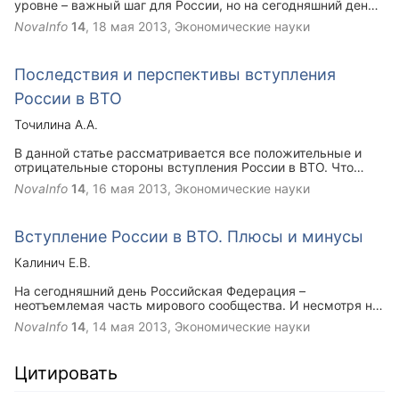
уровне – важный шаг для России, но на сегодняшний день
невозможно однозначно оценить присоединение к ВТО.
NovaInfo
14
,
18 мая 2013
, Экономические науки
Последствия и перспективы вступления
России в ВТО
Точилина А.А.
В данной статье рассматривается все положительные и
отрицательные стороны вступления России в ВТО. Что
ожидает Россию в будущем, и оценка данной
NovaInfo
14
,
16 мая 2013
, Экономические науки
деятельности.
Вступление России в ВТО. Плюсы и минусы
Калинич Е.В.
На сегодняшний день Российская Федерация –
неотъемлемая часть мирового сообщества. И несмотря на
то, что каждая страна развивается по индивидуальному
NovaInfo
14
,
14 мая 2013
, Экономические науки
пути экономического и политического развития, она не
может быть в стороне от процессов, происходящих вне ее
границ. Современный мир диктует свои условия, и любое
Цитировать
государство вправе самостоятельно решать, принимать их
или нет. И если принимать, то безоговорочно или с