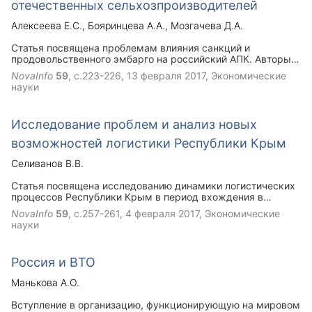
отечественных сельхозпроизводителей
Алексеева Е.С.
Бояринцева А.А.
Мозгачева Д.А.
Статья посвящена проблемам влияния санкций и
продовольственного эмбарго на российский АПК. Авторы
отмечают значимость государственной поддержки
NovaInfo
59
, с.223-226,
13 февраля 2017
, Экономические
сельскому хозяйству.
науки
Исследование проблем и анализ новых
возможностей логистики Республики Крым
Селиванов В.В.
Статья посвящена исследованию динамики логистических
процессов Республики Крым в период вхождения в
законодательное поле Российской Федерации. Выявлены
NovaInfo
59
, с.257-261,
4 февраля 2017
, Экономические
основные приоритеты на пути дальнейшего развития
науки
логистики. Отражены некоторые проблемы логистических
операторов, связанные с внедрением инновационных
технологий в логистической деятельности. Дана
Россия и ВТО
характеристика факторам, влияющим на формирование
цены.
Манькова А.О.
Вступление в организацию, функционирующую на мировом