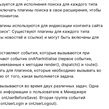
ьзуется для исполнения поиска для каждого типа
включать плагины поиска в свои расширения, чтобы
понентом.
агины используются для индексации контента сайта
оиск". Существуют плагины для каждого типа
нты новостей и ссылки) и могут быть включены для
оставляют события, которые вызываются при
ют событие onAfterInitialise (первое событие,
вязанные к методам render(), dispatch() и route().
ть для плагинов, которые необходимо вызывать во
о от того, какая выполняется задача.
вызываются во время двух различных задач. Одна
ию информации о пользователе в Менеджере
и onUserBeforeSave). Вторая группа событий
onUserLogin и onUserLogout).