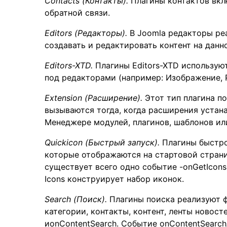
Contacts (Контакты).
Плагины контактов вкл
обратной связи.
Editors (Редакторы).
В Joomla редакторы ре
создавать и редактировать контент на данн
Editors-XTD.
Плагины Editors-XTD использую
под редакторами (например: Изображение, 
Extension (Расширение).
Этот тип плагина п
вызываются тогда, когда расширения устан
Менеджере модулей, плагинов, шаблонов ил
Quickicon (Быстрый запуск).
Плагины быстро
которые отображаются на стартовой страни
существует всего одно событие -onGetIcons
Icons конструирует набор иконок.
Search (Поиск).
Плагины поиска реализуют ф
категории, контакты, контент, ленты новост
иonContentSearch. Событие onContentSearch