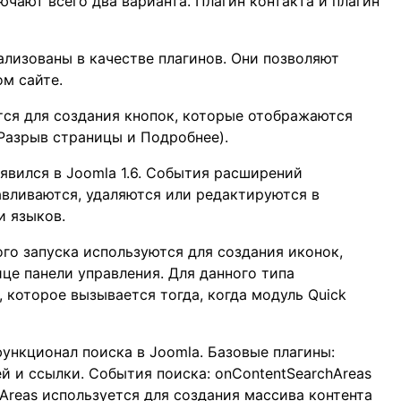
ючают всего два варианта. Плагин контакта и плагин
ализованы в качестве плагинов. Они позволяют
ом сайте.
тся для создания кнопок, которые отображаются
Разрыв страницы и Подробнее).
оявился в Joomla 1.6. События расширений
авливаются, удаляются или редактируются в
и языков.
го запуска используются для создания иконок,
це панели управления. Для данного типа
, которое вызывается тогда, когда модуль Quick
ункционал поиска в Joomla. Базовые плагины:
ей и ссылки. События поиска: onContentSearchAreas
Areas используется для создания массива контента