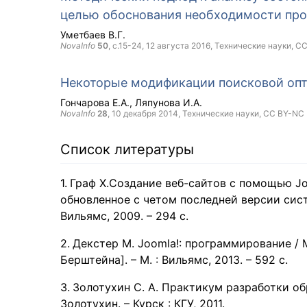
целью обоснования необходимости про
Уметбаев В.Г.
NovaInfo
50
, с.15-24,
12 августа 2016
, Технические науки,
CC
Некоторые модификации поисковой опт
Гончарова Е.А.
Ляпунова И.А.
NovaInfo
28
,
10 декабря 2014
, Технические науки,
CC BY-NC
Список литературы
Граф Х.Создание веб-сайтов с помощью Joom
обновленное с четом последней версии системы]
Вильямс, 2009. – 294 c.
Декстер М. Joomla!: программирование / М. 
Берштейна]. – М. : Вильямс, 2013. – 592 c.
Золотухин С. А. Практикум разработки обр
Золотухин. – Курск : КГУ, 2011.