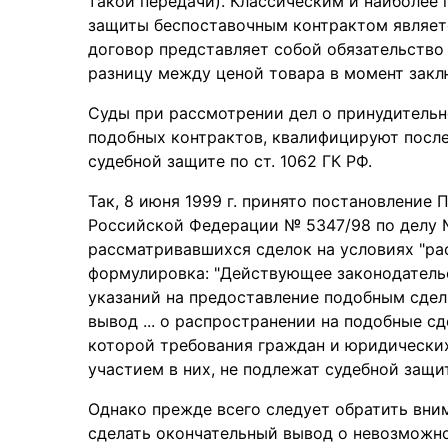
такой передачи). Классическим и наиболее
защиты беспоставочным контрактом являет
договор представляет собой обязательство
разницу между ценой товара в момент закл
Суды при рассмотрении дел о принудительн
подобных контрактов, квалифицируют после
судебной защите по ст. 1062 ГК РФ.
Так, 8 июня 1999 г. принято постановлени
Российской Федерации № 5347/98 по делу №
рассматривавшихся сделок на условиях "ра
формулировка: "Действующее законодательс
указаний на предоставление подобным сдел
вывод ... о распространении на подобные сд
которой требования граждан и юридических 
участием в них, не подлежат судебной защит
Однако прежде всего следует обратить вни
сделать окончательный вывод о невозможно