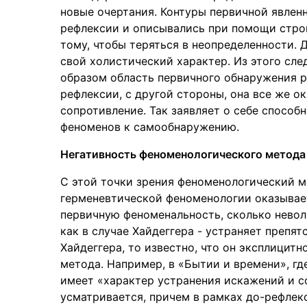
новые очертания. Контуры первичной явлен
рефлексии и описывались при помощи строг
тому, чтобы теряться в неопределенности.
свой холистический характер. Из этого след
образом область первичного обнаружения 
рефлексии, с другой стороны, она все же о
сопротивление. Так заявляет о себе способн
феноменов к самообнаружению.
Негативность феноменологического метода
С этой точки зрения феноменологический м
герменевтической феноменологии оказывает
первичную феноменальность, сколько неволь
как в случае Хайдеггера - устраняет препя
Хайдеггера, то известно, что он эксплицит
метода. Например, в «Бытии и времени», гд
имеет «характер устранения искажений и со
усматривается, причем в рамках до-рефлекс