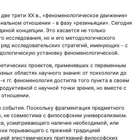
 две трети XX в., «феноменологическое движение»
ональном отношении - в фазу «резиньяции». Сегодня
единой концепции. Это касается не только
о исследования, но и его методологического
 ряд исследовательских стратегий, именующих - с
одологическую установку феноменологической.
ретических проектов, применявших с переменным
зных областях научного знания: от психологии до
-х гг. феноменология достигла того пункта в своем
продуктивной с научной точки зрения, но вместе с
 отношении.
е события. Поскольку фрагментация предметного
о, не совместима с философским универсализмом.
аса, усматривающего наличие необходимой, или
похи порывающего с прежней традицией
ией эпистемических притязаний философских