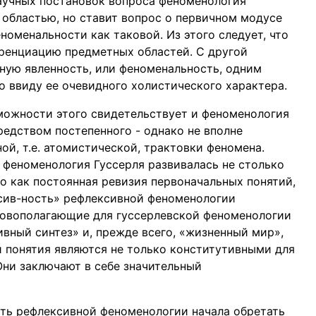
научных постановок вопроса феноменология
 областью, но ставит вопрос о первичном модусе
номенальности как таковой. Из этого следует, что
ренциацию предметных областей. С другой
чную явленность, или феноменальность, одним
но ввиду ее очевидного холистического характера.
можности этого свидетельствует и феноменология
редством постепенного - однако не вполне
ой, т.е. атомистической, трактовки феномена.
 феноменология Гуссерля развивалась не столько
о как постоянная ревизия первоначальных понятий,
рсив-ность» рефлексивной феноменологии
сновополагающие для гуссерлевской феноменологии
ивный синтез» и, прежде всего, «жизненный мир»,
и понятия являются не только конститутивными для
ни заключают в себе значительный
ть рефлексивной феноменологии начала обретать