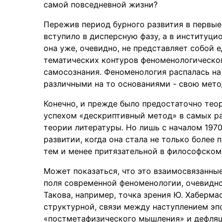
самой повседневной жизни?
Пережив период бурного развития в первые
вступило в дисперсную фазу, а в институци
она уже, очевидно, не представляет собой 
тематических контуров феноменологическог
самосознания. Феноменология распалась на
различными на то основаниями - свою мет
Конечно, и прежде было предостаточно тео
успехом «дескриптивный метод» в самых ра
теории литературы. Но лишь с началом 1970
развитии, когда она стала не только более 
тем и менее притязательной в философском
Может показаться, что это взаимосвязанны
поля современной феноменологии, очевидн
Такова, например, точка зрения Ю. Хаберм
структурной, связи между наступлением э
«постметафизического мышления» и дефляц