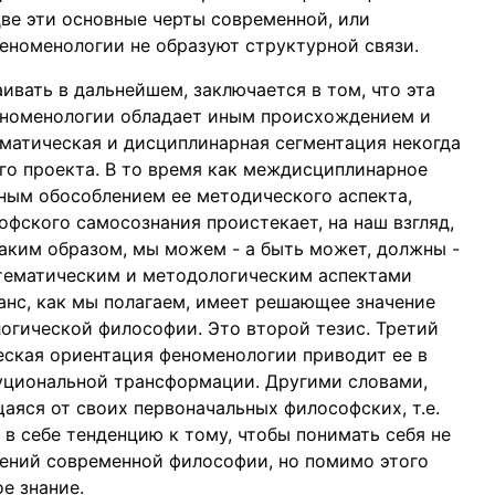
две эти основные черты современной, или
еноменологии не образуют структурной связи.
ивать в дальнейшем, заключается в том, что эта
еноменологии обладает иным происхождением и
матическая и дисциплинарная сегментация некогда
го проекта. В то время как междисциплинарное
ным обособлением ее методического аспекта,
фского самосознания проистекает, на наш взгляд,
Таким образом, мы можем - а быть может, должны -
 тематическим и методологическим аспектами
анс, как мы полагаем, имеет решающее значение
огической философии. Это второй тезис. Третий
ческая ориентация феноменологии приводит ее в
уциональной трансформации. Другими словами,
аяся от своих первоначальных философских, т.е.
 в себе тенденцию к тому, чтобы понимать себя не
чений современной философии, но помимо этого
е знание.