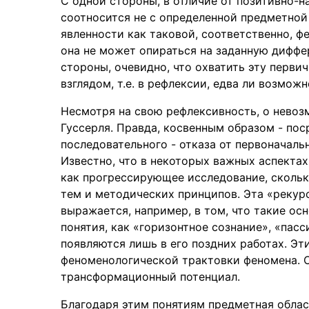
С одной стороны, в отличие от позитивно-
соотносится не с определенной предметной
явленности как таковой, соответственно, фе
она не может опираться на заданную диффе
стороны, очевидно, что охватить эту перви
взглядом, т.е. в рефлексии, едва ли возмож
Несмотря на свою рефлексивность, о невоз
Гуссерля. Правда, косвенным образом - пос
последовательного - отказа от первоначальн
Известно, что в некоторых важных аспектах
как прогрессирующее исследование, скольк
тем и методических принципов. Эта «реку
выражается, например, в том, что такие о
понятия, как «горизонтное сознание», «пасс
появляются лишь в его поздних работах. Эт
феноменологической трактовки феномена. О
трансформационный потенциал.
Благодаря этим понятиям предметная облас