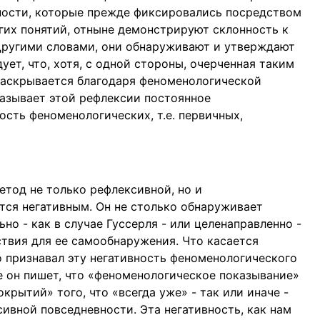
ности, которые прежде фиксировались посредством
их понятий, отныне демонстрируют склонность к
 Другими словами, они обнаруживают и утверждают
ует, что, хотя, с одной стороны, очерченная таким
раскрывается благодаря феноменологической
казывает этой рефлексии постоянное
ость феноменологических, т.е. первичных,
етод не только рефлексивной, но и
ся негативным. Он не столько обнаруживает
но - как в случае Гуссерля - или целенаправленно -
тствия для ее самообнаружения. Что касается
но признавал эту негативность феноменологического
е он пишет, что «феноменологическое показывание»
крытий» того, что «всегда уже» - так или иначе -
ивной повседневности. Эта негативность, как нам