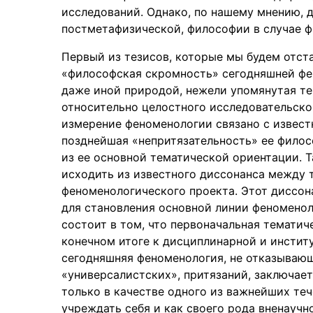
исследований. Однако, по нашему мнению, 
постметафизической, философии в случае ф
Первый из тезисов, которые мы будем отста
«философская скромность» сегодняшней ф
даже иной природой, нежели упомянутая те
относительно целостного исследовательско
измерение феноменологии связано с извест
позднейшая «непритязательность» ее филосо
из ее основной тематической ориентации. 
исходить из известного диссонанса между
феноменологического проекта. Этот диссон
для становления основной линии феноменол
состоит в том, что первоначальная темати
конечном итоге к дисциплинарной и инстит
сегодняшняя феноменология, не отказывающ
«универсалистских», притязаний, заключает
только в качестве одного из важнейших те
учреждать себя и как своего рода вненаучно