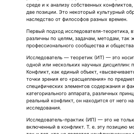
среде и к анализу собственных конфликтов,
две позиции. Это некоторый культурный об
наследство от философов разных времен.
Первый подход исследователя-теоретика, в
различны по целям, задачам, методам, так 
профессионального сообщества и общества 
Исследователь — теоретик (ИТ) — это носи
одной или нескольких научных дисциплин: пр
Конфликт, как единый объект, «высвечивае
точки зрения его «расщепления» по предмет
специфических элементов содержания и фак
категориального аппарата, различных принц
реальный конфликт, он находится от него на
исследования.
Исследователь-практик (ИП) — это не тольк
включенный в конфликт. Т. е. эту позицию м
так и тот, кто не является конфликтующим с