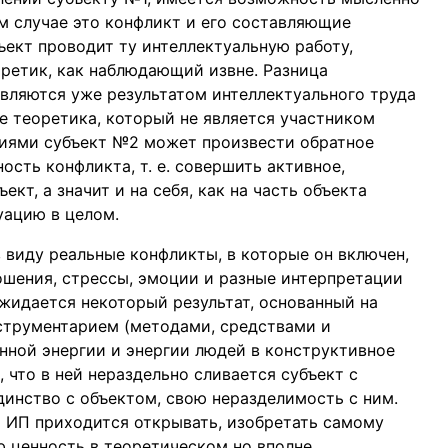
м случае это конфликт и его составляющие
ъект проводит ту интеллектуальную работу,
ретик, как наблюдающий извне. Разница
являются уже результатом интеллектуального труда
е теоретика, который не является участником
ниями субъект №2 может произвести обратное
ость конфликта, т. е. совершить активное,
кт, а значит и на себя, как на часть объекта
уацию в целом.
 виду реальные конфликты, в которые он включен,
ошения, стрессы, эмоции и разные интерпретации
жидается некоторый результат, основанный на
нструментарием (методами, средствами и
нной энергии и энергии людей в конструктивное
 что в ней нераздельно сливается субъект с
единство с объектом, свою неразделимость с ним.
 ИП приходится открывать, изобретать самому
 ценность в теоретическом но вполне