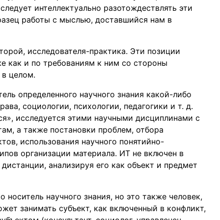
 следует интеллектуально разотождествлять эти
разец работы с мыслью, доставшийся нам в
торой, исследователя-практика. Эти позиции
же как и по требованиям к ним со стороны
в целом.
тель определенного научного знания какой-либо
ава, социологии, психологии, педагогики и т. д.
тся», исследуется этими научными дисциплинами с
ам, а также постановки проблем, отбора
тов, использования научного понятийно-
ипов организации материала. ИТ не включен в
 дистанции, анализируя его как объект и предмет
о носитель научного знания, но это также человек,
ожет занимать субъект, как включенный в конфликт,
убъектом (консультант, социолог, управленец,