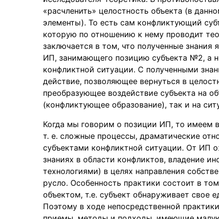
«расчленить» целостность объекта (в данно
элементы). То есть сам конфликтующий суб
которую по отношению к нему проводит тео
заключается в том, что полученные знания 
ИП, занимающего позицию субъекта №2, а н
конфликтной ситуации. С полученными зна
действие, позволяющее вернуться в целостн
преобразующее воздействие субъекта на объе
(конфликтующее образование), так и на сит
Когда мы говорим о позиции ИП, то имеем в
т. е. сложные процессы, драматические отн
субъектами конфликтной ситуации. От ИП о
знаниях в области конфликтов, владение и
технологиями) в целях направления собстве
русло. Особенность практики состоит в том,
объектом, т.е. субъект обнаруживает свое 
Поэтому в ходе непосредственной практики
приемы, методы и подходы, имеющие малую