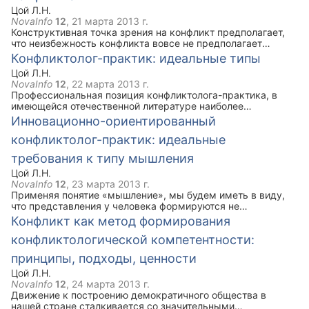
Цой Л.Н.
NovaInfo
12
,
21 марта 2013 г.
Конструктивная точка зрения на конфликт предполагает,
что неизбежность конфликта вовсе не предполагает
неизбежность тотального разрушения. Более того, многие
Конфликтолог-практик: идеальные типы
исследователи считали, что конфликт созидателен, а
Цой Л.Н.
насилие является следствием неумения им управлять.
NovaInfo
12
,
22 марта 2013 г.
Конфликт может быть рассмотрен как форма изменений, и
Профессиональная позиция конфликтолога-практика, в
тогда становится ясно, сколь велико его значение в
имеющейся отечественной литературе наиболее
развитии организаций. Отрицание же конфликта - является
последовательно разрабатывается А.К. Зайцевым, он
Инновационно-ориентированный
отрицанием развития общества, и отсутствие конфликта
формулирует проблемы, задачи и цели, которые могут
можно считать ненормальным явлением.
конфликтолог-практик: идеальные
решаться конфликтологами в России. Пока, в практике
разрешения конфликтов укрепились такие
требования к типу мышления
профессиональные позиции как психолог, социолог,
консультант, юрист, политолог. Что может взять
Цой Л.Н.
конфликтолог-практик из всего богатого материала для
NovaInfo
12
,
23 марта 2013 г.
ориентации в конкретной конфликтной ситуации? Чем он
Применяя понятие «мышление», мы будем иметь в виду,
может помочь конфликтующим сторонам? Может ли он
что представления у человека формируются не
научить их разрешать конфликты. Каковы критерии
непосредственно на материале чувств, ощущений, эмоций
Конфликт как метод формирования
эффективности применяемых методов, знаний,
и эмпирического опыта, а на некоторых моделях,
технологий?
конфликтологической компетентности:
конструкциях, абстракциях, понятиях, обобщающих ряд
явлений или процессов. Под «типом» мы будем иметь в
принципы, подходы, ценности
виду некоторую идеальную модель, в которой
объединяются специфические особенности и процессы
Цой Л.Н.
мышления. Любая деятельность человека происходит
NovaInfo
12
,
24 марта 2013 г.
путем полагания некоторого «образца» или идеальной
Движение к построению демократичного общества в
схемы, которые могут быть относительно постижимы, но
нашей стране сталкивается со значительными