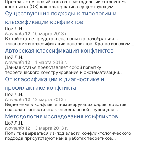
Предлагается новый подход к методологии онтосинтеза
конфликта (ОК) как альтернатива существующим
конфликтологическим программам в России.
Существующие подходы к типологии и
классификации конфликтов
Цой Л.Н.
NovaInfo
12
,
10 марта 2013 г.
В этой статье представлена попытка разобраться в
типологии и классификации конфликтов. Кратко изложим
основные подходы, показывающие их многообразный
Авторская классификация конфликтов
спектр.
Цой Л.Н.
NovaInfo
12
,
11 марта 2013 г.
Данная статья представляет собой попытку
теоретического конструирования и систематизации
разных оснований классификации конфликтов. Если мы
От классификации к диагностике и
рассмотрим конфликт как некоторое подобие социального
профилактике конфликта
организма, то обращение к систематизации в
естественных науках (К. Линней) (СНОСКА: Грин Н, Стаут
Цой Л.Н.
У, Тейлор Д. Биология. М., 1990. Т. 1. С. 359.), возможно
NovaInfo
12
,
12 марта 2013 г.
позволит нам выстроить некоторую иерархию в
Выделение в конфликте доминирующих характеристик
обозначении конфликтов.
позволяет отнести его к определенной группе для
проведения диагностики и разработки профилактических
Методология исследования конфликтов
технологий. Исходя из предложенной схемы, цель
Цой Л.Н.
профилактики заключается в том, чтобы перевести
NovaInfo
12
,
13 марта 2013 г.
социально-негативный конфликт в социально-позитивное
Попытки вырваться из-под власти конфликтологического
русло, минимизируя крайние формы его проявления. Под
подхода присутствуют как в работах теоретиков
профилактикой подразумеваются целенаправленные