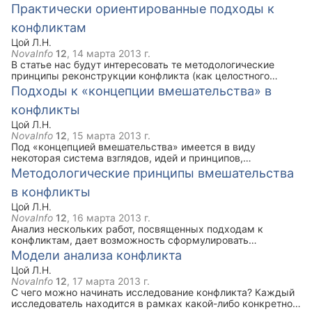
(смягчающих жесткие характеристики в определении
Практически ориентированные подходы к
действия людей в процессе какой-либо деятельности,
конфликта), так и в деятельности практиков, (старающихся
влияющие на удовлетворение потребности общества и
конфликтам
не замечать конфликт, уходить от него). Это говорит о том,
человека в предупреждении, ограничении (или
что существуют проблемы для рефлексивного анализа, как
стимулировании в случае эксперимента) процессов, в
Цой Л.Н.
теоретических конструкций, так и деятельности
основном носящих негативный и разрушительный для
NovaInfo
12
,
14 марта 2013 г.
практиков. Опасностей и риска (эмоционально-
общества характер.
В статье нас будут интересовать те методологические
психологического, интеллектуального и даже физического)
принципы реконструкции конфликта (как целостного
достаточно много в этой области, особенно в практике.
явления), которые осознаются и рефлектируются
Подходы к «концепции вмешательства» в
критически мыслящими исследователями вне зависимости
конфликты
от их дисциплинарной специализации.
Цой Л.Н.
NovaInfo
12
,
15 марта 2013 г.
Под «концепцией вмешательства» имеется в виду
некоторая система взглядов, идей и принципов,
объединенных для освещения какой-либо проблемы и
Методологические принципы вмешательства
поиска путей ее решения. Она раскрывается посредством
в конфликты
разработки подходов и принципов привлечения к
социальному участию всех субъектов, заинтересованных в
Цой Л.Н.
выработке решений, затрагивающих их судьбу, интересы,
NovaInfo
12
,
16 марта 2013 г.
ценности, позиции.
Анализ нескольких работ, посвященных подходам к
конфликтам, дает возможность сформулировать
несколько методологических принципов, позволяющих
Модели анализа конфликта
продолжить исследования по теоретической и
Цой Л.Н.
практической разработке «концепции вмешательства» в
NovaInfo
12
,
17 марта 2013 г.
конфликт.
С чего можно начинать исследование конфликта? Каждый
исследователь находится в рамках какой-либо конкретной