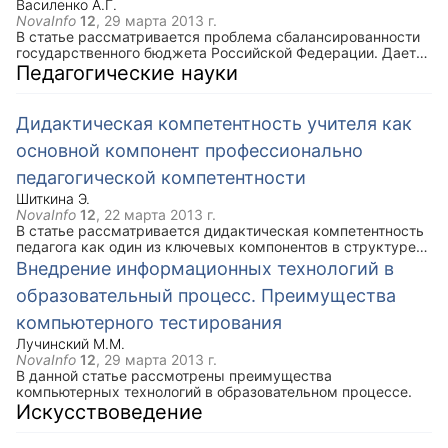
Василенко А.Г.
NovaInfo
12
,
29 марта 2013 г.
В статье рассматривается проблема сбалансированности
государственного бюджета Российской Федерации. Дается
определение понятия сбалансированности бюджета,
Педагогические науки
предлагаются пути решения поставленной проблемы и
возможные источники стабилизации бюджета РФ.
Дидактическая компетентность учителя как
основной компонент профессионально
педагогической компетентности
Шиткина Э.
NovaInfo
12
,
22 марта 2013 г.
В статье рассматривается дидактическая компетентность
педагога как один из ключевых компонентов в структуре
профессионально-педагогической компетентности.
Внедрение информационных технологий в
Приводится теоретический анализ понятий
образовательный процесс. Преимущества
«педагогическая» и «дидактическая» компетентность. Так
же раскрывается содержание, уровни и области
компьютерного тестирования
компетенций, входящие в состав дидактической
компетентности.
Лучинский М.М.
NovaInfo
12
,
29 марта 2013 г.
В данной статье рассмотрены преимущества
компьютерных технологий в образовательном процессе.
Искусствоведение