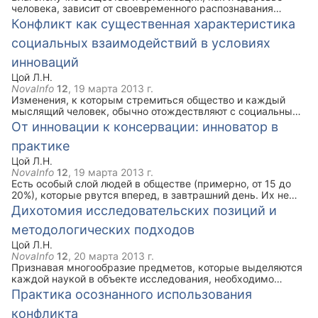
отношениями, усиливающими или ослабляющими
человека, зависит от своевременного распознавания
социальную напряженность.
приближающегося недуга при реализации возможности
Конфликт как существенная характеристика
решения кратковременных задач и долгосрочной
социальных взаимодействий в условиях
стратегии в их сочетании. Опыт некоторых ведущих фирм
Запада и Востока показывает неизбежность стагнации,
инноваций
порождаемой «центральной нервной системой» (т.е.
системой управления), которая на стадии чрезмерного
Цой Л.Н.
роста теряет способность к саморегулированию.
NovaInfo
12
,
19 марта 2013 г.
Изменения, к которым стремиться общество и каждый
мыслящий человек, обычно отождествляют с социальными
инновациями. Социальные инновации или «инновационный
От инновации к консервации: инноватор в
поток» (Н.И. Лапин), в котором оказалось наше общество
практике
вынуждает исследователей заново обратиться к этому
феномену. Необходимо выявить, что же не учитывается
Цой Л.Н.
современниками, осуществляющими эти процессы?
NovaInfo
12
,
19 марта 2013 г.
Есть особый слой людей в обществе (примерно, от 15 до
20%), которые рвутся вперед, в завтрашний день. Их не
устраивает сегодняшнее состояние. Необходимо отметить,
Дихотомия исследовательских позиций и
что именно они наименее защищены и наиболее уязвимы.
методологических подходов
Цой Л.Н.
NovaInfo
12
,
20 марта 2013 г.
Признавая многообразие предметов, которые выделяются
каждой наукой в объекте исследования, необходимо
зафиксировать наличие двух основных позиций в
Практика осознанного использования
исследовании конфликтов
конфликта