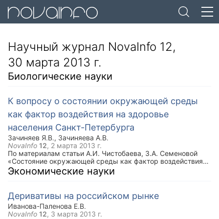
Научный журнал NovaInfo 12,
30 марта 2013 г.
Биологические науки
К вопросу о состоянии окружающей среды
как фактор воздействия на здоровье
населения Санкт-Петербурга
Зачиняев Я.В.
,
Зачиняева А.В.
NovaInfo
12
,
2 марта 2013 г.
По материалам статьи А.И. Чистобаева, З.А. Семеновой
«Состояние окружающей среды как фактор воздействия
на здоровье населения Санкт-Петербурга»,
Экономические науки
представленную в «Вестнике Балтийского федерального
университета им. И. Канта», 2012.- Вып.1.- С. 80 - 90.
Деривативы на российском рынке
Иванова-Паленова Е.В.
NovaInfo
12
,
3 марта 2013 г.