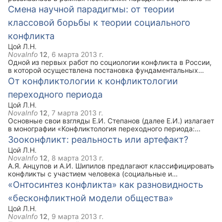
биологической, социально-психологической); классовой;
Смена научной парадигмы: от теории
структурно-функциональной, диалектно-созидательной
классовой борьбы к теории социального
(СНОСКА: Арон А. Этапы развития социологической мысли.
М., 1993.; Вебер М. Избранные произведения. М.:
конфликта
Прогресс, 1990.; Дарендорф Р. Элементы теории
социального конфликта//Социологические исследования.
Цой Л.Н.
1994. №5.; Девятко И.Ф. Модели объяснения и логика
NovaInfo
12
,
6 марта 2013 г.
социологического исследования. М.: «Институт социологии
Одной из первых работ по социологии конфликта в России,
РАН», 1996.; Дюркгейм Э. О разделении общественного
в которой осуществлена постановка фундаментальных
труда. Метод социологии. М.: Наука, 1991.; Зайцев А.К.
вопросов и поиск новых подходов в исследовании
От конфликтологии к конфликтологии
Социальный конфликт. M.: Academia, 2000.; Зиммель Г.
конфликтов является работа А.Г. Здравомыслова (далее в
Конфликт современной культуры. Пг., 1983.; Кун Т.
переходного периода
тексте будем кратко именовать А.Г.) (СНОСКА:
Структура научных революций. М.: Прогресс, 1975.;
Здравомыслов А.Г. Социология конфликта. Исследование
Цой Л.Н.
Манхейм К. Диагноз нашего времени. М.: Юрист, 1994.;
конфликта на макроуровне. Теоретические предпосылки.
NovaInfo
12
,
7 марта 2013 г.
Тернер Дж. Структура социологической теории. М. 1985.;
Н. Новгород: Волго-Вятский кадровый центр, 1994.).
Основные свои взгляды Е.И. Степанов (далее Е.И.) излагает
Уайтхед А. Избранные работы по философии. М.,1990.;
в монографии «Конфликтология переходного периода:
Штомпка Ю.Н. Много социологии для одного мира//
методологические, теоретические, технологические
Зооконфликт: реальность или артефакт?
Социологические исследования. 1991. №22.; Юлина Н.С.
проблемы» (СНОСКА: Степанов Е.И. Конфликтология
Введение в философию: два подхода//Философские
Цой Л.Н.
переходного периода: методологические, теоретические,
исследования. М., 1993. №2.).
NovaInfo
12
,
8 марта 2013 г.
технологические проблемы (по результатам
А.Я. Анцупов и А.И. Шипилов предлагают классифицировать
исследовательских проектов). М.: «Институт социологии
конфликты с участием человека (социальные и
РАН», 1996.).
внутриличностные) и без участия человека (зооконфликты)
«Онтосинтез конфликта» как разновидность
(СНОСКА: Анцупов А.Я., Шипилов А.И. Конфликтология.
«бесконфликтной модели общества»
Учебник для вузов. М.: ЮНИТИ, 1999. С. 117-123.). Отмечая
высокую значимость работ этих исследователей,
Цой Л.Н.
проблематизируем некоторые дискуссионные и спорные
NovaInfo
12
,
9 марта 2013 г.
утверждения.