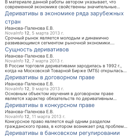
В материале данной работы автором указывает, что
современной экономике свойственны значительные
колебания цен на многие виды товаров. Производители и
Деривативы в экономике ряда зарубежных
потребители заинтересованы в создании эффективных
стран
механизмов, способных защитить их от неожиданных
изменений цен и минимизировать неблагоприятные
Иванова-Паленова Е.В.
экономические последствия. Форвардные и биржевые
NovaInfo
12
,
5 марта 2013 г.
фьючерсные контракты традиционно считаются
Срочный рынок является молодым и динамично
финансовыми инструментами, направленными на
развивающимся сегментом рыночной экономики.
хеджирование (страхование) экономических рисков.
Зарождение организованной срочной торговли можно
Сущность деривативов
Однако эти контракты не всегда отвечают потребностям
отнести к появлению в 1752 г. Нью-Йоркской
участников рынка. С развитием финансовой инженерии
Иванова-Паленова Е.В.
Продовольственной Биржи. Первая срочная биржа —
появились новые инструменты, предоставляющие
NovaInfo
12
,
7 марта 2013 г.
Чикагская Торговая Палата (СВТ) — образована в 1848 г.
хозяйствующим субъектам более широкий спектр
В России торговля деривативами зародилась в 1992 г.,
для торговли фьючерсными контрактами на
возможностей для управления экономическими рисками.
когда на Московской Товарной Бирже (MTБ) открылась
сельскохозяйственную продукцию. Однако действительно
фьючерсная секция. В настоящее время в России торговля
Деривативы в договорном праве
бурное развитие срочный рынок получил только в 70-90-е
срочными контрактами представлена на Московской
гг. нашего столетия.
Иванова-Паленова Е.В.
Межбанковской Валютной Бирже, Московской
NovaInfo
12
,
9 марта 2013 г.
Центральной Фондовой Бирже, Российской Бирже и ряде
Основным объектом изучения в договорном праве
других бирж.
является характер обязательств по деривативным
договорам. Как известно, сделки игр и пари не
Деривативы в конкурсном праве
обосновывают обязательства, тем самым они не являются
Иванова-Паленова Е.В.
обязывающими. Следует отметить еще раз, что
NovaInfo
12
,
11 марта 2013 г.
практически все рассматриваемые аспекты
Конкурсное право является ещё одним разделом
использования деривативов в договорном праве относятся
гражданского права, в котором возникает ряд проблем
к сфере обычаев делового оборота и не имеют
практической реализации обязательств, возникающих из
Деривативы в банковском регулировании
соответствующего нормативного подкрепления.
деривативов. Они касаются правового режима