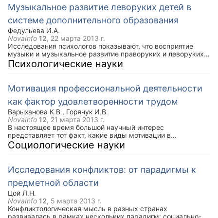
Музыкальное развитие леворуких детей в
системе дополнительного образования
Федульева И.А.
NovaInfo
12
,
22 марта 2013 г.
Исследования психологов показывают, что восприятие
музыки и музыкальное развитие праворуких и леворуких
учеников отличается. Поэтому в музыкальном обучении
Психологические науки
леворуких детей необходимо учитывать их природные
особенности и отводить особую роль выравниванию так
называемых «инструментальных движений» - области, за
Мотивация профессиональной деятельности
которую отвечает левое полушарие, вспомогательное у
левшей. Музыкальное обучение и развитие леворукого
как фактор удовлетворенности трудом
ребенка - это определенная педагогическая проблема не
Варыханова К.В.
,
Горячук И.В.
только потому, что у левшей особые способности.
NovaInfo
12
,
21 марта 2013 г.
В настоящее время большой научный интерес
представляет тот факт, какие виды мотивации в
профессиональной деятельности являются ведущими у
Социологические науки
сотрудников организации. Известно, что мотивация
является необходимым условием для эффективной
профессиональной деятельности. Наличие той или иной
Исследования конфликтов: от парадигмы к
мотивации тесно связано с удовлетворенностью трудом
сотрудников. В данной статье приведены результаты
предметной области
теоретического исследования взаимосвязи мотивации
Цой Л.Н.
профессиональной деятельности и удовлетворенности
NovaInfo
12
,
5 марта 2013 г.
трудом.
Конфликтологическая мысль в разных странах
развивалась в рамках нескольких парадигм: социально-