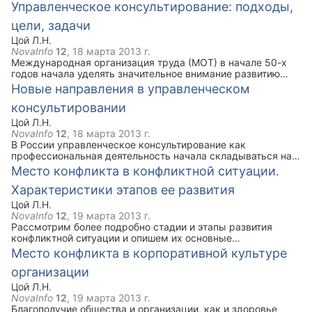
научной дисциплины, в которой под методологией
Управленческое консультирование: подходы,
понимается «совокупность используемых ею методов
цели, задачи
получения и подтверждения нового знания».
Цой Л.Н.
NovaInfo
12
,
18 марта 2013 г.
Международная организация труда (МОТ) в начале 50-х
годов начала уделять значительное внимание развитию
служб управленческого консультирования и
Новые направления в управленческом
распространению опыта эффективного консультирования в
консультировании
странах-участниках. Данная сфера профессиональной
деятельности начала развиваться в рамках программы
Цой Л.Н.
подготовки руководящих кадров.
NovaInfo
12
,
18 марта 2013 г.
В России управленческое консультирование как
профессиональная деятельность начала складываться на
рубеже 60-х - 70-х гг. Работы профессиональных
Место конфликта в конфликтной ситуации.
консультантов, таких как Ю. Вооглайд, Я. Лейнанн, Т.
Характеристики этапов ее развития
Мярья, Э. Терк, М. Хабакук, Т. Эленурм, Р. Юксвярав, В.
Антонюк, А. Жуплев, А. Лузин, А.И. Пригожий, А.П.
Цой Л.Н.
Посадский, И. Прокопенко, В. Рапопорт, С.В. Хайниш, В.С.
NovaInfo
12
,
19 марта 2013 г.
Дудченко показывают, что это были не просто
Рассмотрим более подробно стадии и этапы развития
консультанты, ориентирующиеся на консультирование как
конфликтной ситуации и опишем их основные
сугубо профессиональную деятельность. Их исследования
характеристики. Конфликтная ситуация включает в себя
Место конфликта в корпоративной культуре
выявили множество проблем профессионального
три стадии: предконфликтная ситуация, конфликт и
характера. Так, например В.С. Дудченко выделяет виды
организации
постконфликтная ситуация, которые представлены шестью
управленческого консультирования, которые по способам
этапами. Это последовательная смена процессов и
Цой Л.Н.
практической работы имеют как сильные, так и слабые
событий, каждый из которых характеризуется
NovaInfo
12
,
19 марта 2013 г.
стороны.
определенными признаками, элементами, связями и
Благополучие общества и организации, как и здоровье