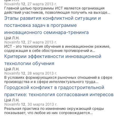
управленцы и руководители государственных структур
NovaInfo
12
,
27 марта 2013 г.
образования, коллективы коммерческих структур,
Главной целью программы ИСТ является организация
руководители департаментов областей, руководители
действий участников, позволяющая получить на выходе
дошкольных учреждений трех городов: Петрозаводск,
разнообразие принципов и подходов к конфликту,
Этапы развития конфликтной ситуации и
Ставрополь и Ноябрьск.
осознание ограниченности действий и представлений
постановка задач в программе
участников в конфликте, обучение средствам
взаимодействия с конфликтующей стороной. Программа
инновационного семинара-тренинга
предназначена для лиц старше 15 лет, в большей степени
для руководителей, управленцев всех уровней, педагогов,
Цой Л.Н.
конфликтологов-практиков, психологов, социальных
NovaInfo
12
,
27 марта 2013 г.
работников.
ИСТ - это технология обучения в инновационном режиме,
содержащая в себе обострение противоречий и
конфликтов, риск, высокую степень неопределенности, к
Критерии эффективности инновационной
преодолению которых конфликтолог-практик должен быть
технологии обучения
гото
Цой Л.Н.
NovaInfo
12
,
28 марта 2013 г.
В условиях формирующихся рыночных отношений в сфере
производства и в сфере интеллектуального труда
(например, управленческого консультирования), заказчик
Городской конфликт в градостроительной
хочет знать, за что он платит деньги. Разрабатывая какой-
практике: технология согласования интересов
либо метод или социальную технологию, необходимо
учитывать несколько аспектов, а именно: в какой сфере
Цой Л.Н.
возможно применение метода (или технологии), кто может
NovaInfo
12
,
30 марта 2013 г.
профессионально его применить, в какое время, и на
Реальная практика по изменению окружающей среды
каком этапе развития организации возможно
показывает, что любое из них сопровождается
вмешательство в конфликт с помощью этого метода,
обострением конфликтов и способствует самоорганизации