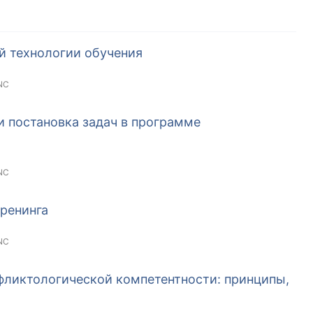
й технологии обучения
NC
и постановка задач в программе
NC
ренинга
NC
фликтологической компетентности: принципы,