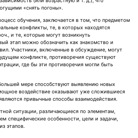
висимость (или возрастную и т. д.), что
огущими «снять погоны».
роцесс обучения, заключается в том, что предметом
альные конфликты, те, в которых находятся
оч., и те, которые могут возникнуть
вый этап можно обозначить как знакомство и
ил. Участники, включенные в обсуждение, могут
будущем конфликте, противоречия существуют
трации, где бы эти противоречия могли быть
большей мере способствуют выявлению новых
 мощное воздействие оказывают уже сложившиеся
оявляются привычные способы взаимодействия.
тной ситуации, различающиеся по элементам,
ем специфические особенности, цели и задачи,
з этапов.