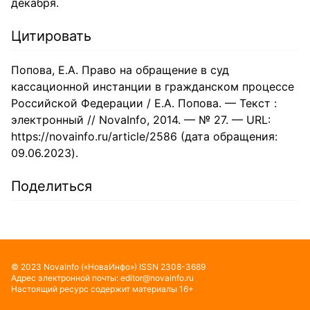
декабря.
Цитировать
Попова, Е.А. Право на обращение в суд
кассационной инстанции в гражданском процессе
Российской Федерации / Е.А. Попова. — Текст :
электронный // NovaInfo, 2014. — № 27. — URL:
https://novainfo.ru/article/2586 (дата обращения:
09.06.2023).
Поделиться
©
2023
NovaInfo
(«НоваИнфо»)
ISSN
2308-3689
Адрес электронной почты:
editor@novainfo.ru
Настоящий ресурс содержит материалы 16+