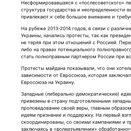
Несформировавшаяся с «послесоветского» пе
структура государства и неопределенности ее
привлекают к себе большое внимание и требу
На рубеже 2013-2014 годов, в связи с различ
Украины, начались протесты, так как президе
не теряя при этом отношений с Россией. Пер
либо на правах потенциального полноправног
стать полноправным партнером России при в
Протесты майдана показывали, что они хотел
зависимости от Евросоюза, которая заключа
Евросоюза на Украину.
Западные (либерально-демократические) идеи 
привезены в страну подготовленными западн
проповедование своей веры, главным образом
идеям признание и поддержку. На первый взгл
скоординированы, со своими кампаниями и п
заключаясь в «волеизъявлении» обработанного