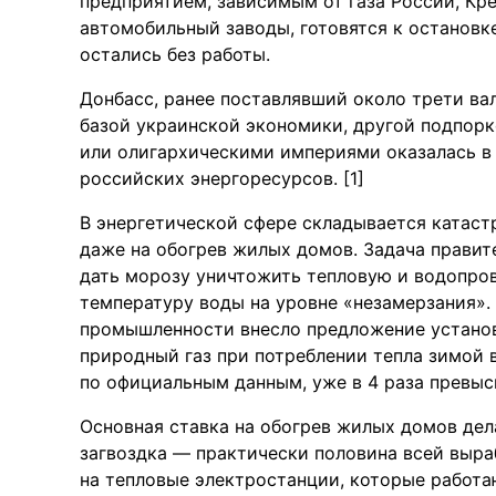
предприятием, зависимым от газа России, К
автомобильный заводы, готовятся к остановк
остались без работы.
Донбасс, ранее поставлявший около трети вал
базой украинской экономики, другой подпорк
или олигархическими империями оказалась в
российских энергоресурсов. [1]
В энергетической сфере складывается катаст
даже на обогрев жилых домов. Задача правит
дать морозу уничтожить тепловую и водопро
температуру воды на уровне «незамерзания».
промышленности внесло предложение установ
природный газ при потреблении тепла зимой
по официальным данным, уже в 4 раза превы
Основная ставка на обогрев жилых домов дел
загвоздка — практически половина всей выр
на тепловые электростанции, которые работаю