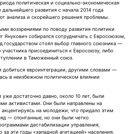
риода политическая и социально-экономическая
 дальнейшего развития с начала 2014 года
ют анализа и скорейшего решения проблемы.
ными воззрениями по поводу развития политики
нт Янукович собирался сотрудничать с Евросоюзом,
ед государством стоял выбор главного союзника —
о участника присоединиться к Евросоюзу, либо
ступлении в Таможенный союз.
и добиться евроинтеграции, другими словами —
лась в неизбежном политическом влиянии
уже достаточно давно, около 10 лет, были
ыми активистами. Они были направлены на
 акцентируясь на молодежи, что придало этим
яд — спонтанные, но они были четко
рограммами дестабилизации управления,
 за эти годы «западной агитацией» населения.