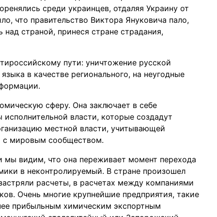
оренялись среди украинцев, отдаляя Украину от
ло, что правительство Виктора Януковича пало,
ь над страной, принеся стране страдания,
нтироссийскому пути: уничтожение русской
 языка в качестве регионального, на неугодные
нформации.
омическую сферу. Она заключает в себе
 исполнительной власти, которые создадут
рганизацию местной власти, учитывающей
й с мировым сообществом.
и мы видим, что она переживает момент перехода
мики в неконтролируемый. В стране произошел
астряли расчеты, в расчетах между компаниями
нков. Очень многие крупнейшие предприятия, такие
анее прибыльным химическим экспортным