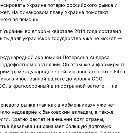
енсировать Украине потерю российского рынка и
жет. На финансовом плаву Украине помогают
енежная помощь.
 Украины во втором квартале 2014 года составил
рыть долг украинское государство уже не может —
международной экономики Петерсона Андерса
преддефолтном состоянии. Об этом же информируют
ример, международное рейтинговое агентство Fitch
ины в иностранной валюте до уровня ССС.
СС, а краткосрочный в иностранной валюте — на
еневого рынка (так как в «обменниках» уже нет
икло недоверие к банковским вкладам, а также
лги. Кратно растет и внешний долг страны,
итке девальвации означает большую долговую