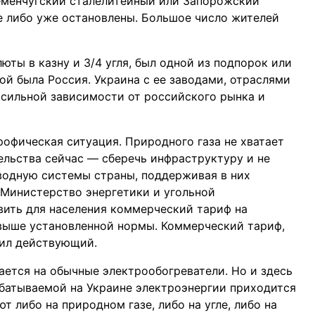
ременчугский сталелитейный или Запорожский
е либо уже остановлены. Большое число жителей
юты в казну и 3/4 угля, был одной из подпорок или
ой была Россия. Украина с ее заводами, отраслями
 сильной зависимости от российского рынка и
рофическая ситуация. Природного газа не хватает
ельства сейчас — сберечь инфраструктуру и не
водную системы страны, поддерживая в них
 Министерство энергетики и угольной
ить для населения коммерческий тариф на
 выше установленной нормы. Коммерческий тариф,
сил действующий.
ается на обычные электрообогреватели. Но и здесь
абатываемой на Украине электроэнергии приходится
т либо на природном газе, либо на угле, либо на