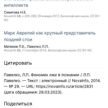
интеллекта
Севитова Н.Е.
NovaInfo
58
, с.295-299,
29 января 2017
, Философские науки,
CC BY-
NC
Марк Аврелий как крупный представитель
поздней стои
Матвеев П.Е.
Павелко Л.П.
NovaInfo
25
,
11 сентября 2014
, Философские науки,
CC BY-NC
Цитировать
Павелко, Л.П. Феномен лжи в познании / Л.П.
Павелко. — Текст : электронный // NovaInfo, 2014.
— № 29. — URL: https://novainfo.ru/article/2831
(дата обращения: 28.03.2023).
Поделиться