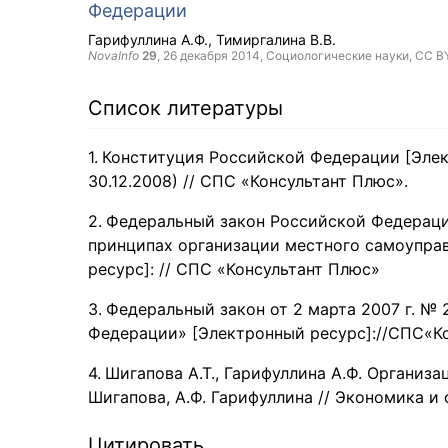
Федерации
Гарифуллина А.Ф.
Тимиргалина В.В.
NovaInfo
29
,
26 декабря 2014
, Социологические науки,
CC B
Список литературы
Конституция Российской Федерации [Электро
30.12.2008) // СПС «Консультант Плюс».
Федеральный закон Российской Федерации
принципах организации местного самоупра
ресурс]: // СПС «Консультант Плюс»
Федеральный закон от 2 марта 2007 г. №
Федерации» [Электронный ресурс]://СПС«К
Шигапова А.Т., Гарифуллина А.Ф. Организац
Шигапова, А.Ф. Гарифуллина // Экономика и с
Цитировать