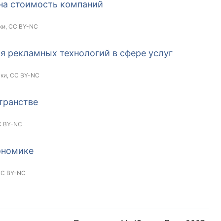
на стоимость компаний
ки,
CC BY-NC
я рекламных технологий в сфере услуг
уки,
CC BY-NC
транстве
 BY-NC
ономике
C BY-NC