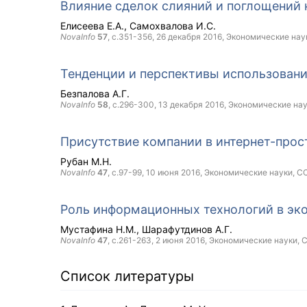
Влияние сделок слияний и поглощений 
Елисеева Е.А.
Самохвалова И.С.
NovaInfo
57
, с.351-356,
26 декабря 2016
, Экономические нау
Тенденции и перспективы использовани
Безпалова А.Г.
NovaInfo
58
, с.296-300,
13 декабря 2016
, Экономические на
Присутствие компании в интернет-прос
Рубан М.Н.
NovaInfo
47
, с.97-99,
10 июня 2016
, Экономические науки,
CC
Роль информационных технологий в эк
Мустафина Н.М.
Шарафутдинов А.Г.
NovaInfo
47
, с.261-263,
2 июня 2016
, Экономические науки,
C
Список литературы