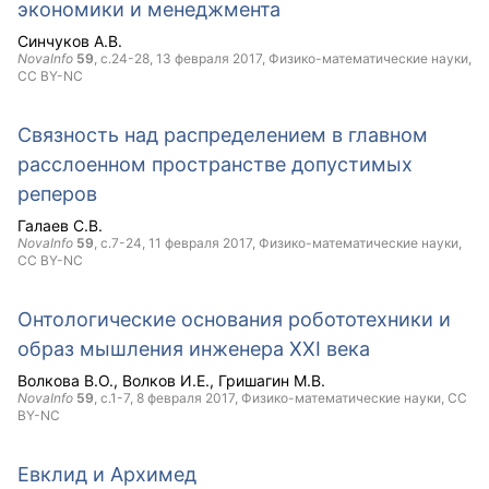
экономики и менеджмента
Синчуков А.В.
NovaInfo
59
, с.24-28,
13 февраля 2017
, Физико-математические науки,
CC BY-NC
Связность над распределением в главном
расслоенном пространстве допустимых
реперов
Галаев С.В.
NovaInfo
59
, с.7-24,
11 февраля 2017
, Физико-математические науки,
CC BY-NC
Онтологические основания робототехники и
образ мышления инженера XXI века
Волкова В.О.
Волков И.Е.
Гришагин М.В.
NovaInfo
59
, с.1-7,
8 февраля 2017
, Физико-математические науки,
CC
BY-NC
Евклид и Архимед