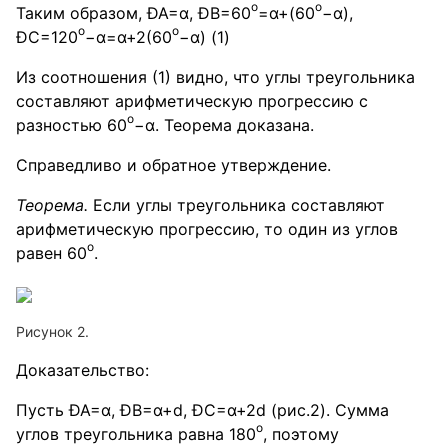
o
o
Таким образом, ÐA=α, ÐB=60
=α+(60
−α),
o
o
ÐC=120
−α=α+2(60
−α) (1)
Из соотношения (1) видно, что углы треугольника
составляют арифметическую прогрессию с
o
разностью 60
−α. Теорема доказана.
Справедливо и обратное утверждение.
Теорема.
Если углы треугольника составляют
арифметическую прогрессию, то один из углов
о
равен 60
.
Рисунок 2.
Доказательство:
Пусть ÐA=α, ÐB=α+d, ÐC=α+2d (рис.2). Сумма
о
углов треугольника равна 180
, поэтому