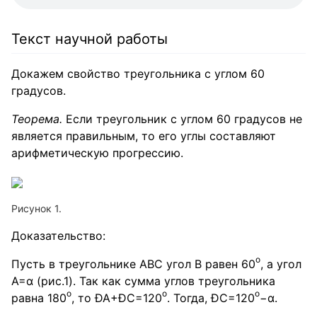
Текст научной работы
Докажем свойство треугольника с углом 60
градусов.
Теорема.
Если треугольник с углом 60 градусов не
является правильным, то его углы составляют
арифметическую прогрессию.
Рисунок 1.
Доказательство:
о
Пусть в треугольнике ABC угол B равен 60
, а угол
A=α (рис.1). Так как сумма углов треугольника
о
o
o
равна 180
, то ÐA+ÐC=120
. Тогда, ÐС=120
−α.