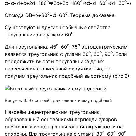
o
o
o
o
α+α+d+α+2d=180
=>3α+3d=180
=>α+d=60
=>d=60
−α.
o
o
Отсюда ÐB=α+60
−α=60
. Теорема доказана.
Существуют и другие необычные свойства
о
треугольников с углами 60
.
о
о
о
Для треугольника 45
, 60
, 75
ортоцентрическим
о
о
о
является треугольник с углами 30
, 60
, 90
. Если
продолжить высоты треугольника до их
пересечения с описанной окружностью, то
получим треугольник подобный высотному (рис.3).
Рисунок 3. Высотный треугольник и ему подобный
Назовём инцентрическим треугольник,
образованный основаниями перпендикуляров
опущенных из центра вписанной окружности на
о
о
о
стороны. Для треугольника с углами 30
, 60
, 90