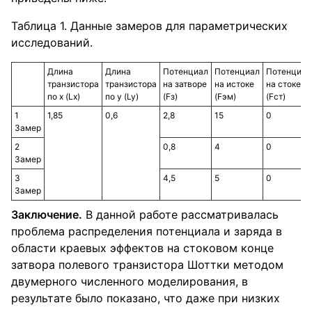
Таблица 1. Данные замеров для параметрических
исследований.
Длина
Длина
Потенциал
Потенциал
Потенциал
транзистора
транзистора
на затворе
на истоке
на стоке
по х (Lx)
по y (Ly)
(Fз)
(Fэм)
(Fст)
1
1,85
0,6
2,8
15
0
Замер
2
0,8
4
0
Замер
3
4,5
5
0
Замер
Заключение.
В данной работе рассматривалась
проблема распределения потенциала и заряда в
области краевых эффектов на стоковом конце
затвора полевого транзистора Шоттки методом
двумерного численного моделирования, в
результате было показано, что даже при низких