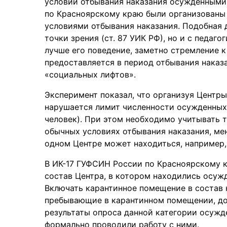
условий отбывания наказания осужденными 
по Красноярскому краю были организованы
условиями отбывания наказания. Подобная 
точки зрения (ст. 87 УИК РФ), но и с педаг
лучше его поведение, заметно стремление к
предоставляется в период отбывания наказа
«социальных лифтов».
Эксперимент показал, что организуя Центры
нарушается лимит численности осужденных
человек). При этом необходимо учитывать 
обычных условиях отбывания наказания, мен
одном Центре может находиться, например, 
В ИК-17 ГУФСИН России по Красноярскому 
состав Центра, в котором находились осуж
Включать карантинное помещение в состав 
пребывающие в карантинном помещении, до
результаты опроса данной категории осужд
формально проводили работу с ними.