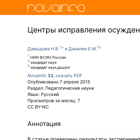
Центры исправления осужденн
Давыдова Н.В.
Данилин Е.М.
НИИ ФСИН России
кандидат наук
кандидат наук,доцент
NovaInfo
33
,
скачать PDF
Опубликовано
7 апреля 2015
Раздел:
Педагогические науки
Язык:
Русский
Просмотров за месяц:
7
CC BY-NC
Аннотация
В статье приведены результаты эксперимен