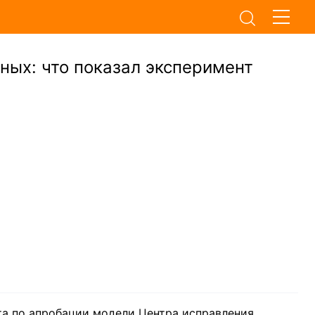
ых: что показал эксперимент
та по апробации модели Центра исправления