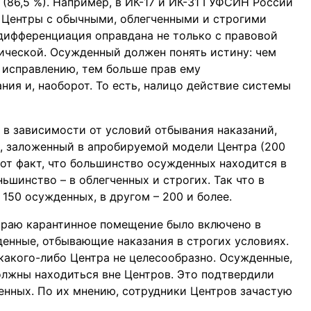
(86,5 %). Например, в ИК-17 и ИК-31 ГУФСИН России
 Центры с обычными, облегченными и строгими
дифференциация оправдана не только с правовой
огической. Осужденный должен понять истину: чем
 исправлению, тем больше прав ему
ния и, наоборот. То есть, налицо действие системы
 в зависимости от условий отбывания наказаний,
, заложенный в апробируемой модели Центра (200
тот факт, что большинство осужденных находится в
ьшинство – в облегченных и строгих. Так что в
150 осужденных, в другом – 200 и более.
краю карантинное помещение было включено в
денные, отбывающие наказания в строгих условиях.
какого-либо Центра не целесообразно. Осужденные,
лжны находиться вне Центров. Это подтвердили
енных. По их мнению, сотрудники Центров зачастую