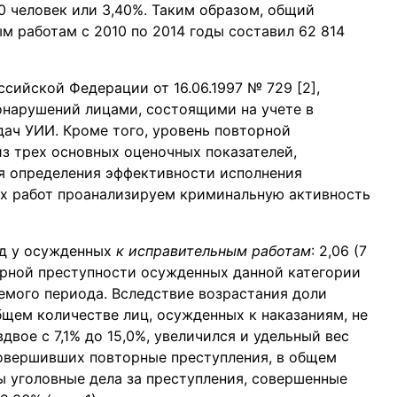
0 человек или 3,40%. Таким образом, общий
м работам с 2010 по 2014 годы составил 62 814
сийской Федерации от 16.06.1997 № 729 [2],
онарушений лицами, состоящими на учете в
дач УИИ. Кроме того, уровень повторной
з трех основных оценочных показателей,
я определения эффективности исполнения
ых работ проанализируем криминальную активность
од у осужденных
к исправительным работам
: 2,06 (7
орной преступности осужденных данной категории
емого периода. Вследствие возрастания доли
щем количестве лиц, осужденных к наказаниям, не
вое с 7,1% до 15,0%, увеличился и удельный вес
овершивших повторные преступления, в общем
ы уголовные дела за преступления, совершенные