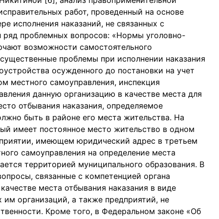
 Никитиной [6], анализ правоприменительной
исправительных работ, проведенный на основе
ре исполнения наказаний, не связанных с
л ряд проблемных вопросов: «Нормы уголовно-
лючают возможности самостоятельного
 существенные проблемы при исполнении наказания
доустройства осужденного до постановки на учет
ом местного самоуправления, инспекция
авления данную организацию в качестве места для
есто отбывания наказания, определяемое
лжно быть в районе его места жительства. На
ный имеет постоянное место жительство в одном
едприятии, имеющем юридический адрес в третьем
тного самоуправления на определение места
ается территорией муниципального образования. В
опросы, связанные с компетенцией органа
качестве места отбывания наказания в виде
 им организаций, а также предприятий, не
твенности. Кроме того, в Федеральном законе «Об