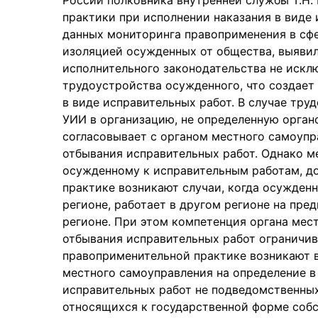
России полковника внутренней службы Т.Н.
практики при исполнении наказания в виде 
данных мониторинга правоприменения в сфе
изоляцией осужденных от общества, выяви
исполнительного законодательства не иск
трудоустройства осужденного, что создает
в виде исправительных работ. В случае тру
УИИ в организацию, не определенную орган
согласовывает с органом местного самоупр
отбывания исправительных работ. Однако м
осужденному к исправительным работам, до
практике возникают случаи, когда осужден
регионе, работает в другом регионе на пр
регионе. При этом компетенция органа мес
отбывания исправительных работ ограничив
правоприменительной практике возникают в
местного самоуправления на определение в 
исправительных работ не подведомственных
относящихся к государственной форме собс