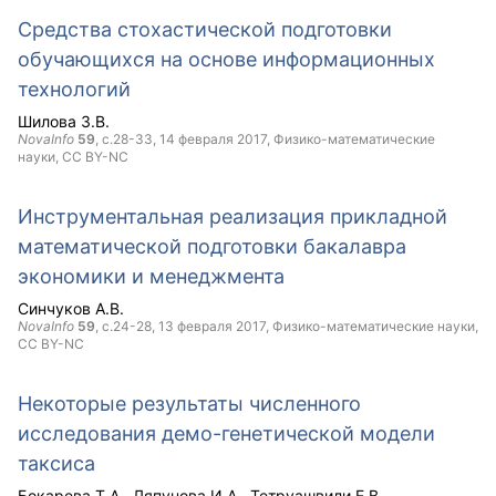
Средства стохастической подготовки
обучающихся на основе информационных
технологий
Шилова З.В.
NovaInfo
59
, с.28-33,
14 февраля 2017
, Физико-математические
науки,
CC BY-NC
Инструментальная реализация прикладной
математической подготовки бакалавра
экономики и менеджмента
Синчуков А.В.
NovaInfo
59
, с.24-28,
13 февраля 2017
, Физико-математические науки,
CC BY-NC
Некоторые результаты численного
исследования демо-генетической модели
таксиса
Бокарева Т.А.
Ляпунова И.А.
Тетруашвили Е.В.