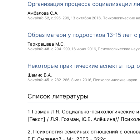
Организация процесса социализации ли
Амбалова С.А.
NovaInfo
52
, с.295-299,
13 октября 2016
, Психологические н
Образ матери у подростков 13-15 лет с
Таркрашева М.С.
NovaInfo
48
, с.294-299,
16 июня 2016
, Психологические наук
Некоторые практические аспекты подго
Шамис В.А.
NovaInfo
45
, с.282-286,
8 мая 2016
, Психологические науки
Список литературы
Гозман Л.Я. Социально-психологические 
[Текст] / Л.Я. Гозман, Ю.Е. Алёшина// Психо
Психология семейных отношений с основа
Е.Г. Силяевой.- М.: ,2002.- 322с.