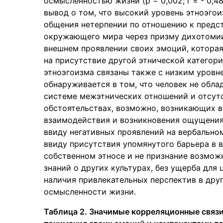
осмысленностью жизни (p = 0,002; r = - 0,4
вывод о том, что высокий уровень этноэго
общения нетерпении по отношению к предст
окружающего мира через призму дихотомии
внешнем проявлении своих эмоций, котора
на присутствие другой этнической категор
этноэгоизма связаны также с низким уровн
обнаруживается в том, что человек не обл
системе межэтнических отношений и отсут
обстоятельствах, возможно, возникающих в
взаимодействия и возникновения ощущения
ввиду негативных проявлений на вербально
ввиду присутствия упомянутого барьера в в
собственном этносе и не признание возмож
знаний о других культурах, без ущерба для
наличия привлекательных перспектив в друг
осмысленности жизни.
Таблица 2. Значимые корреляционные связ