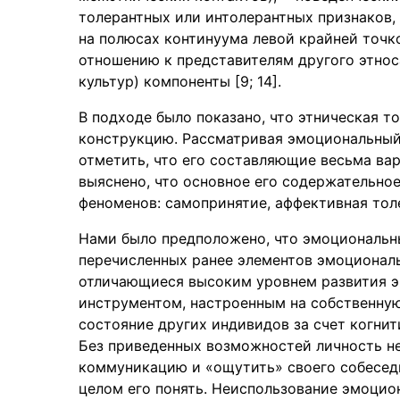
толерантных или интолерантных признаков,
на полюсах континуума левой крайней точк
отношению к представителям другого этнос
культур) компоненты [9; 14].
В подходе было показано, что этническая 
конструкцию. Рассматривая эмоциональный
отметить, что его составляющие весьма вар
выяснено, что основное его содержательно
феноменов: самопринятие, аффективная толе
Нами было предположено, что эмоциональны
перечисленных ранее элементов эмоциональ
отличающиеся высоким уровнем развития э
инструментом, настроенным на собственну
состояние других индивидов за счет когни
Без приведенных возможностей личность 
коммуникацию и «ощутить» своего собеседн
целом его понять. Неиспользование эмоцио