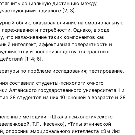
 отягчить социальную дистанцию между
участвующими в диалоге [2; 3].
ьтурный облик, оказывая влияние на эмоциональную
 переживания и потребности. Однако, в ходе
у, что налаживание таких компонентов как
ьный интеллект, аффективная толерантность и
рудничеству и воспроизводству толерантных
йствий [1; 4; 6].
ературы по проблеме исследования; тестирование.
ния составили студенты-психологи очного
ики Алтайского государственного университета 1 и
тие 38 студентов из них 10 юношей в возрасте и 28
исленные методики: «Шкала психологического
евеленковой, Т.П. Фесенко), «Типы этнической
ой, опросник эмоционального интеллекта «Эм Ин»