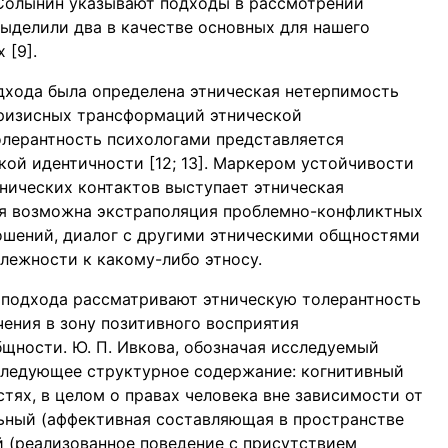
. Солынин указывают подходы в рассмотрении
выделили два в качестве основных для нашего
 [9].
дхода была определена этническая нетерпимость
кризисных трансформаций этнической
толерантность психологами представляется
кой идентичности [12; 13]. Маркером устойчивости
нических контактов выступает этническая
ся возможна экстраполяция проблемно-конфликтных
ошений, диалог с другими этническими общностями
лежности к какому-либо этносу.
подхода рассматривают этническую толерантность
ения в зону позитивного восприятия
бщности. Ю. П. Ивкова, обозначая исследуемый
 следующее структурное содержание: когнитивный
тях, в целом о правах человека вне зависимости от
ьный (аффективная составляющая в пространстве
й (реализованное поведение с присутствием