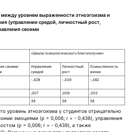
и между уровнем выраженности этноэгоизма и
ия (управление средой, личностный рост,
равления своими
«Шкала психологического благополучия»
ние своими
Управление
Личностный
Осмысленность
и
средой
рост
жизни
-,428
-,439
-,482
,007
,006
,002
38
38
38
что уровень этноэгоизма у студентов отрицательно
ими эмоциями (p = 0,006; r = - 0,438), управления
остом (p = 0,006; r = - 0,439), а также