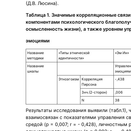
(Д.В. Люсина).
Таблица 1. Значимые корреляционные связ
компонентами психологического благополуч
осмысленность жизни), а также уровнем уп
эмоциями
Название
«Типы этнической
«Эм Ин»
методики
идентичности»
Название
Управле
шкалы
эмоциям
Этноэгоизм
Корреляция
-,438
Пирсона
Знч.(2-сторон)
,006
N
38
Результаты исследования выявили (табл.1), 
взаимосвязан с показателями управления сво
средой (p = 0,007; r = - 0,428), личностным р