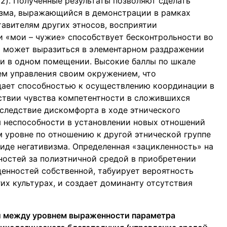
82). Полученные результаты позволяют сделать
изма, выражающийся в демонстрации в рамках
авителям других этносов, восприятии
 «мои – чужие» способствует бесконтрольности во
я может выразиться в элементарном раздражении
ии в одном помещении. Высокие баллы по шкале
ем управления своим окружением, что
адает способностью к осуществлению координации в
ствии чувства компетентности в сложившихся
следствие дискомфорта в ходе этнического
 неспособности в установлении новых отношений
м уровне по отношению к другой этнической группе
иде негативизма. Определенная «зацикленность» на
ностей за полиэтничной средой в приобретении
 ценностей собственной, табуирует вероятность
их культурах, и создает доминанту отсутствия
и между уровнем выраженности параметра