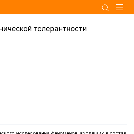
нической толерантности
еского исследования феноменов, входящих в состав