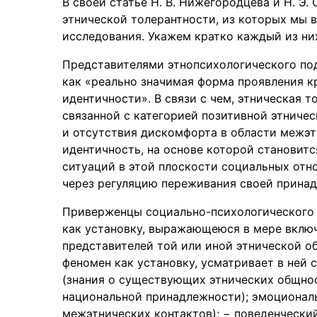
В своей статье Н. В. Нижегородцева и Н. Э
этнической толерантности, из которых мы 
исследования. Укажем кратко каждый из них
Представителями этнопсихологического по
как «реально значимая форма проявления 
идентичности». В связи с чем, этническая 
связанной с категорией позитивной этничес
и отсутствия дискомфорта в области межэт
идентичность, на основе которой становит
ситуаций в этой плоскости социальных отн
через регуляцию переживания своей принад
Приверженцы социально-психологического 
как установку, выражающеюся в мере включ
представителей той или иной этнической о
феномен как установку, усматривает в ней
(знания о существующих этнических общнос
национальной принадлежности); эмоционал
межэтнических контактов); − поведенчески