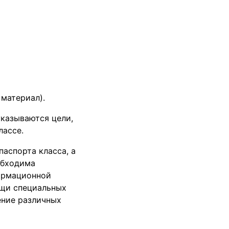
материал).
указываются цели,
лассе.
паспорта класса, а
обходима
формационной
ощи специальных
ение различных