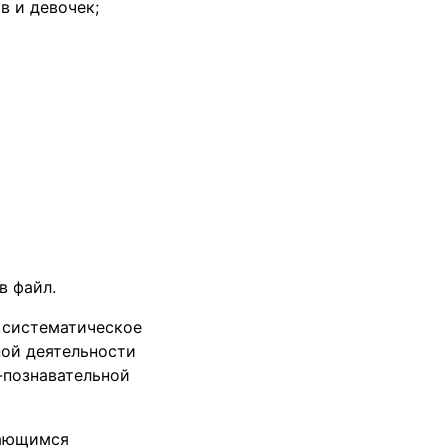
в и девочек;
в файл.
 систематическое
ной деятельности
-познавательной
чающимся