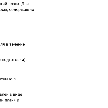
кий план». Для
росы, содержащие
ля в течение
 подготовки);
ленные в
влен в виде
й план» и