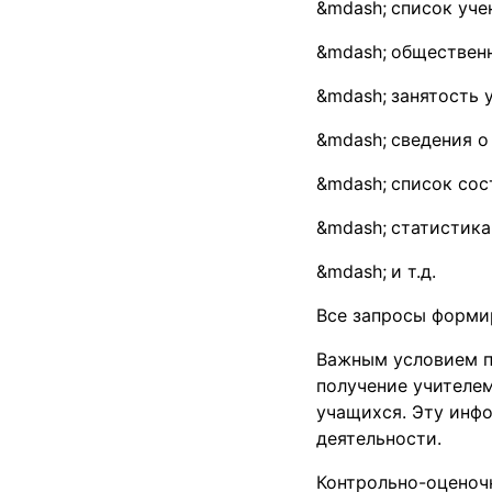
список уче
общественн
занятость 
сведения о
список сос
статистика
и т.д.
Все запросы формир
Важным условием п
получение учителе
учащихся. Эту инф
деятельности.
Контрольно-оценоч