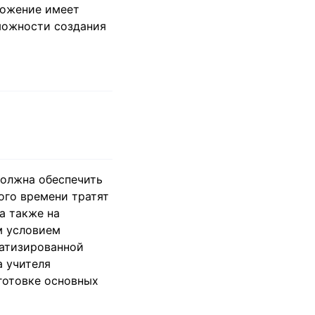
ложение имеет
можности создания
должна обеспечить
ого времени тратят
а также на
м условием
матизированной
 учителя
готовке основных