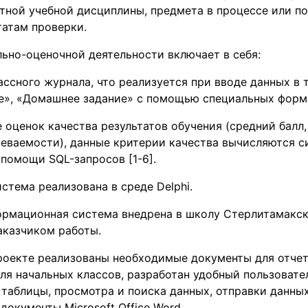
тной учебной дисциплины, предмета в процессе или по
татам проверки.
ьно-оценочной деятельности включает в себя:
ассного журнала, что реализуется при вводе данных в 
ие», «Домашнее задание» с помощью специальных форм
 оценок качества результатов обучения (средний балл,
певаемости), данные критерии качества вычисляются 
помощи SQL-запросов [1-6].
тема реализована в среде Delphi.
ормационная система внедрена в школу Стерлитамакск
аказчиком работы.
проекте реализованы необходимые документы для отче
ля начальных классов, разработан удобный пользоват
 таблицы, просмотра и поиска данных, отправки данных
документы Microsoft Office Word.