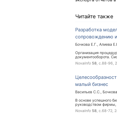
Читайте также
Разработка моде
сопровождению и
Бочкова Е.Г.
Алиева Е.
Организация процедур
документооборота. Си
предъявляемым к ИС и
NovaInfo
58
, с.88-96,
2
соответствовать зада
автоматизации выполне
задача системы учета
Целесообразность
создания договора и 
малый бизнес
Васильев С.С.
Бочкова
В основе успешного б
руководством фирмы, г
Постоянный рост объе
NovaInfo
58
, с.68-72,
2
тому, что приходится 
Традиционные методы 