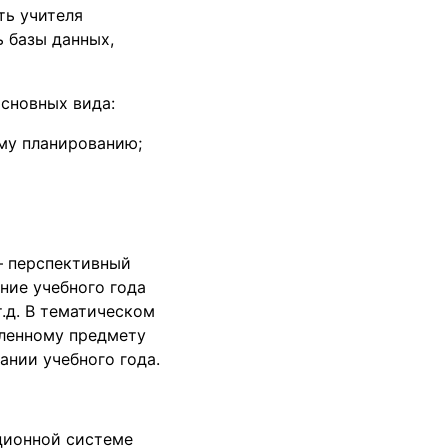
ть учителя
ь базы данных,
основных вида:
му планированию;
– перспективный
ние учебного года
.д. В тематическом
еленному предмету
ании учебного года.
ционной системе