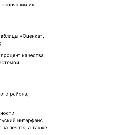
 окончании их
таблицы «Оценка»,
;
 процент качества
системой
ого района,
тности
ельский интерфейс
 на печать, а также