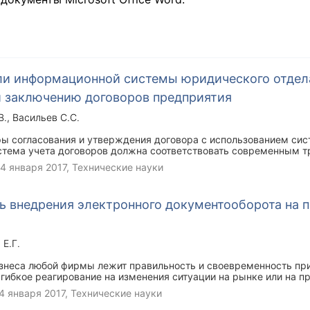
ли информационной системы юридического отдел
 заключению договоров предприятия
В.
Васильев С.С.
ы согласования и утверждения договора с использованием сис
стема учета договоров должна соответствовать современным т
 поднимать уровень эффективности деятельности предприятия
4 января 2017
, Технические науки
чам, стоящим перед руководством и сотрудниками и облегчать 
ние учетных и контрольных функций. Таким образом, можно ск
 договоров сводится к обеспечению своевременного учета и уп
 внедрения электронного документооборота на п
сопутствующих документов, минимизации потери и ошибочности
 Е.Г.
изнеса любой фирмы лежит правильность и своевременность пр
ибкое реагирование на изменения ситуации на рынке или на п
мов информации, необходимой для принятия управленческих ре
4 января 2017
, Технические науки
получать, обрабатывать и хранить документы в большем количес
работы с документами становятся при этом малоэффективными.