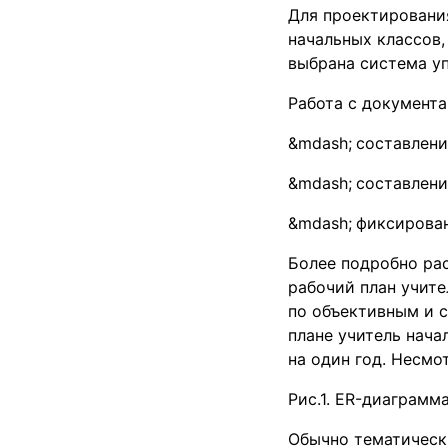
Для проектировани
начальных классов,
выбрана система у
Работа с документа
составлени
составлени
фиксирован
Более подробно ра
рабочий план учите
по объективным и с
плане учитель нача
на один год. Несмо
Рис.1. ER-диаграм
Обычно тематическ