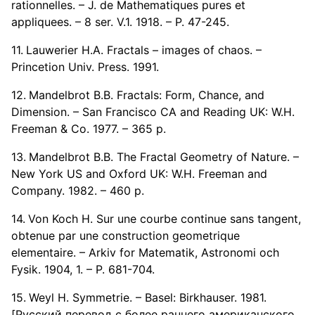
rationnelles. – J. de Mathematiques pures et
appliquees. – 8 ser. V.1. 1918. – P. 47-245.
Lauwerier H.A. Fractals – images of chaos. –
Princetion Univ. Press. 1991.
Mandelbrot B.B. Fractals: Form, Chance, and
Dimension. – San Francisco CA and Reading UK: W.H.
Freeman & Co. 1977. – 365 p.
Mandelbrot B.B. The Fractal Geometry of Nature. –
New York US and Oxford UK: W.H. Freeman and
Company. 1982. – 460 p.
Von Koch H. Sur une courbe continue sans tangent,
obtenue par une construction geometrique
elementaire. – Arkiv for Matematik, Astronomi och
Fysik. 1904, 1. – P. 681-704.
Weyl H. Symmetrie. – Basel: Birkhauser. 1981.
[Русский перевод с более раннего американского