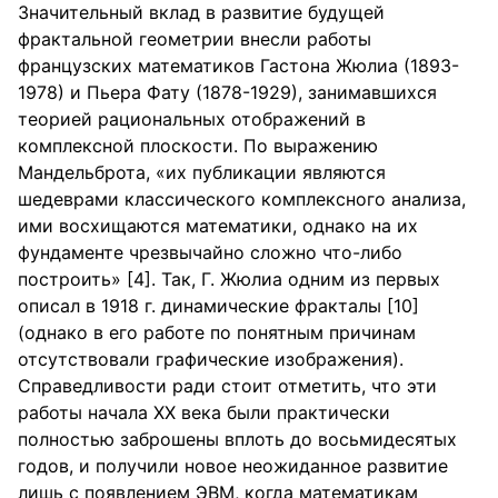
Значительный вклад в развитие будущей
фрактальной геометрии внесли работы
французских математиков Гастона Жюлиа (1893-
1978) и Пьера Фату (1878-1929), занимавшихся
теорией рациональных отображений в
комплексной плоскости. По выражению
Мандельброта, «их публикации являются
шедеврами классического комплексного анализа,
ими восхищаются математики, однако на их
фундаменте чрезвычайно сложно что-либо
построить» [4]. Так, Г. Жюлиа одним из первых
описал в 1918 г. динамические фракталы [10]
(однако в его работе по понятным причинам
отсутствовали графические изображения).
Справедливости ради стоит отметить, что эти
работы начала XX века были практически
полностью заброшены вплоть до восьмидесятых
годов, и получили новое неожиданное развитие
лишь с появлением ЭВМ, когда математикам