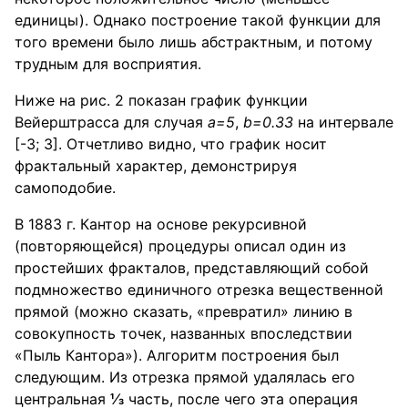
единицы). Однако построение такой функции для
того времени было лишь абстрактным, и потому
трудным для восприятия.
Ниже на рис. 2 показан график функции
Вейерштрасса для случая
a
=5
,
b=0.33
на интервале
[-3; 3]. Отчетливо видно, что график носит
фрактальный характер, демонстрируя
самоподобие.
В 1883 г. Кантор на основе рекурсивной
(повторяющейся) процедуры описал один из
простейших фракталов, представляющий собой
подмножество единичного отрезка вещественной
прямой (можно сказать, «превратил» линию в
совокупность точек, названных впоследствии
«Пыль Кантора»). Алгоритм построения был
следующим. Из отрезка прямой удалялась его
центральная
⅓
часть, после чего эта операция