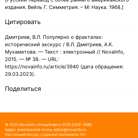
издания: Вейль Г. Симметрия. – М: Наука. 1968.]
Цитировать
Дмитриев, В.Л. Популярно о фракталах:
исторический экскурс / В.Л. Дмитриев, А.К.
Мухаметова. — Текст : электронный // NovaInfo,
2015. — № 38. — URL:
https://novainfo.ru/article/3940 (дата обращения:
29.03.2023).
Поделиться
©
2023
NovaInfo
(«НоваИнфо»)
ISSN
2308-3689
Адрес электронной почты:
editor@novainfo.ru
Настоящий ресурс содержит материалы 16+