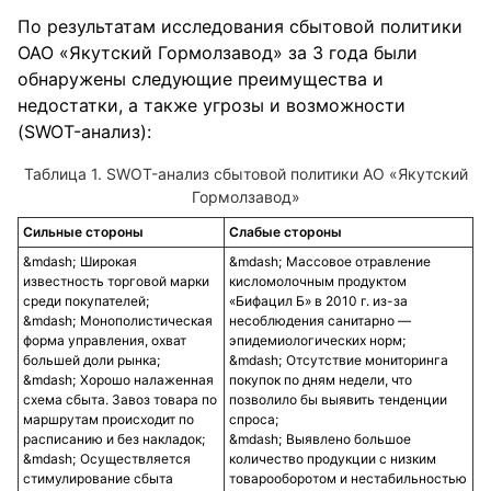
По результатам исследования сбытовой политики
ОАО «Якутский Гормолзавод» за 3 года были
обнаружены следующие преимущества и
недостатки, а также угрозы и возможности
(SWOT-анализ):
Таблица 1. SWOT-анализ сбытовой политики АО «Якутский
Гормолзавод»
Сильные стороны
Слабые стороны
Широкая
Массовое отравление
известность торговой марки
кисломолочным продуктом
среди покупателей;
«Бифацил Б» в 2010 г. из-за
Монополистическая
несоблюдения санитарно —
форма управления, охват
эпидемиологических норм;
большей доли рынка;
Отсутствие мониторинга
Хорошо налаженная
покупок по дням недели, что
схема сбыта. Завоз товара по
позволило бы выявить тенденции
маршрутам происходит по
спроса;
расписанию и без накладок;
Выявлено большое
Осуществляется
количество продукции с низким
стимулирование сбыта
товарооборотом и нестабильностью