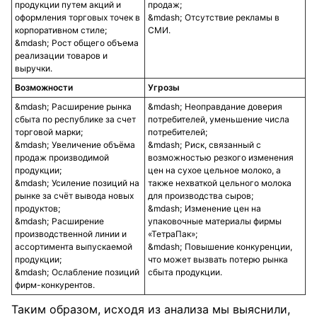
продукции путем акций и
продаж;
оформления торговых точек в
Отсутствие рекламы в
корпоративном стиле;
СМИ.
Рост общего объема
реализации товаров и
выручки.
Возможности
Угрозы
Расширение рынка
Неоправдание доверия
сбыта по республике за счет
потребителей, уменьшение числа
торговой марки;
потребителей;
Увеличение объёма
Риск, связанный с
продаж производимой
возможностью резкого изменения
продукции;
цен на сухое цельное молоко, а
Усиление позиций на
также нехваткой цельного молока
рынке за счёт вывода новых
для производства сыров;
продуктов;
Изменение цен на
Расширение
упаковочные материалы фирмы
производственной линии и
«ТетраПак»;
ассортимента выпускаемой
Повышение конкуренции,
продукции;
что может вызвать потерю рынка
Ослабление позиций
сбыта продукции.
фирм-конкурентов.
Таким образом, исходя из анализа мы выяснили,