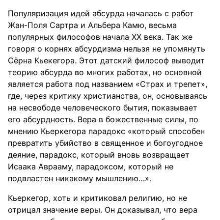
Популяризация идей абсурда началась с работ
Жан-Поля Сартра и Альбера Камю, весьма
популярных философов начала ХХ века. Так же
говоря о корнях абсурдизма нельзя не упомянуть
Сёрна Кьекегора. Этот датский философ выводит
теорию абсурда во многих работах, но основной
является работа под названием «Страх и трепет»,
где, через критику христианства, он, основываясь
на несвободе человеческого бытия, показывает
его абсурдность. Вера в божественные силы, по
мнению Кьеркегора парадокс «который способен
превратить убийство в священное и богоугодное
деяние, парадокс, который вновь возвращает
Исаака Аврааму, парадоксом, который не
подвластен никакому мышлению…».
Кьеркегор, хоть и критиковал религию, но не
отрицал значение веры. Он доказывал, что вера