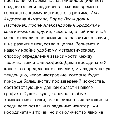
писателей, которым посчастливилось (или нет)
создавать свои шедевры в тяжелые времена
господства коммунистического режима.
Анна
Андреевна Ахматова, Борис Леонидович
Пастернак, Иосиф Александрович Бродский и
многие-многие другие, - в
се они, в той или иной
мере, оказали свое влияние на развитие, а значит,
и на развитие искусства в целом. Вернемся к
нашему крайне удобному математическому
способу определения зависимости между
творчеством и философией. Давая координате X
какое-то определенное значение, мы задаем некую
тенденцию, некое настроение, которые будут
присуще большинству произведений искусства,
соответствующим данной области нашего
графика. Существуют, конечно, особые
«выколотые» точки, очень сильно выделяющиеся
среди всех остальных заданных некоторыми
координатами точек, но их количество явно не