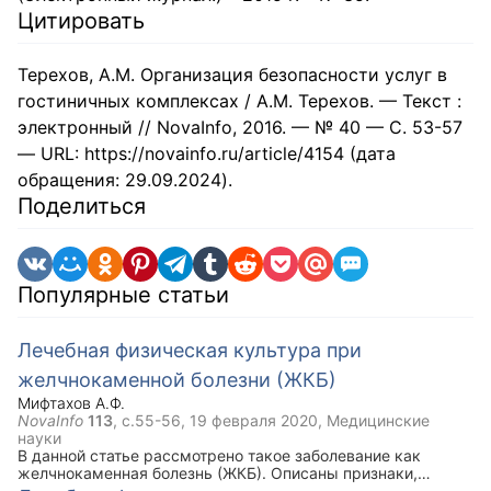
Цитировать
Терехов, А.М. Организация безопасности услуг в
гостиничных комплексах / А.М. Терехов. — Текст :
электронный // NovaInfo, 2016. — № 40 — С. 53-57
— URL: https://novainfo.ru/article/4154 (дата
обращения: 29.09.2024).
Поделиться
Популярные статьи
Лечебная физическая культура при
желчнокаменной болезни (ЖКБ)
Мифтахов А.Ф.
NovaInfo
113
, с.55-56,
19 февраля 2020
, Медицинские
науки
В данной статье рассмотрено такое заболевание как
желчнокаменная болезнь (ЖКБ). Описаны признаки,
симптомы, задачи ЛФК при данной болезни. Ключевым