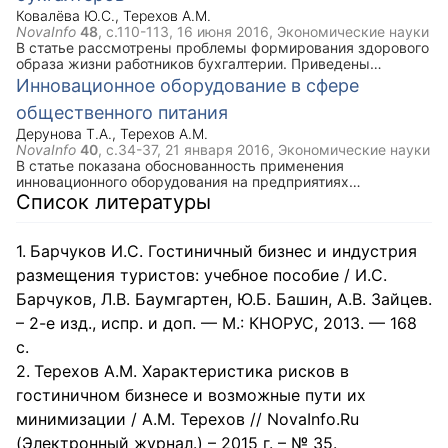
совершенствования системы качества и безопасности
Ковалёва Ю.С.
,
Терехов А.М.
услуг.
NovaInfo
48
, с.110-113,
16 июня 2016
, Экономические науки
В статье рассмотрены проблемы формирования здорового
образа жизни работников бухгалтерии. Приведены
возможные негативные последствия чрезмерного
Инновационное оборудование в сфере
увеличения нагрузки на бухгалтеров. Определены
общественного питания
направления деятельности менеджмента предприятий,
необходимые для создания условий по формированию
Дерунова Т.А.
,
Терехов А.М.
здорового образа жизни сотрудников.
NovaInfo
40
, с.34-37,
21 января 2016
, Экономические науки
В статье показана обоснованность применения
инновационного оборудования на предприятиях
общественного питания с точки зрения их экономического
Список литературы
развития. Рассмотрены отдельные виды инновационного
оборудования, которые используются в кафе. Дана
характеристика оборудования. Выделены положительные
Барчуков И.С. Гостиничный бизнес и индустрия
стороны использования инновационного оборудования.
размещения туристов: учебное пособие / И.С.
Барчуков, Л.В. Баумгартен, Ю.Б. Башин, А.В. Зайцев.
– 2-е изд., испр. и доп. — М.: КНОРУС, 2013. — 168
с.
Терехов А.М. Характеристика рисков в
гостиничном бизнесе и возможные пути их
минимизации / А.М. Терехов // NovaInfo.Ru
(Электронный журнал.) – 2015 г. – № 35.