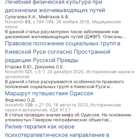
Лечебная физическая культура при
моментом статьи является комплекс упражнений лечебной
дискинезии желчевыводящих путей
физической культуры при ЖКБ, который рекомендован
наряду с медикаментозным лечением.
Сулагаева К.А.
,
Мифтахов А.Ф.
NovaInfo
93
, с.194-198,
26 ноября 2018
, Медицинские
науки
В данной статье рассмотрено такое заболевание как
дискинезия желчевыводящих путей (ДЖВП). Описаны
виды, признаки и симптомы данной болезни. Ключевым
Правовое положение социальных групп в
моментом статьи является комплекс упражнений лечебной
Киевской Руси согласно Пространной
физической культуры при ДЖВП, который рекомендован
наряду с медикаментозным лечением.
редакции Русской Правды
Егорова В.Ю.
,
Докукина О.Е.
NovaInfo
121
, с.5-7,
24 декабря 2020
, Исторические науки и
археология
В данной статье раскрываются особенности правового
положения социальных групп в Киевской Руси и
социальное неравноправие как основа, на которой
Маршрут путешествия Одиссея
развиваются характерные правоотношения этой эпохи в их
Федченко О.Д.
своеобразии. В Пространной редакции Русской Правды
NovaInfo
139
, с.27-29,
18 августа 2023
, Исторические
урегулированы основные аспекты отношений между всеми
науки и археология, УДК 913.1
слоями населения, и нельзя представить древнерусское
В статье проведен анализ мифа об Одиссее. На основании
общество без разграничений на свободных и несвободных,
упомянутых Гомером географических объектов
бояр и холопов, закупов, смердов и многих других
установлен маршрут путешествия Одиссея. События,
Рилив-терапия как новое
социальных групп, указанных в Русской Правде.
изложенные в мифе, происходят в границах Эгейского,
психотерапевтическое направление в
Ионического, Тирренского морей, Тунисского пролива,