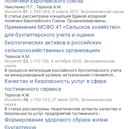
политики Европейского союза
Николенко П.Г.
,
Терехов А.М.
NovaInfo
61
, с.256-264,
6 марта 2017
, Экономические науки
В статье рассмотрена концепция Единой аграрной
политики Европейского Союза. Проанализированы
организационно-экономические механизмы управления
Применение МСФО 41 «Сельское хозяйство»
аграрным производством в зарубежных странах.
для бухгалтерского учета и оценки
Рассмотрены инструменты регулирования рынка
сельскохозяйственной продукции, меры поддержки и
биологических активов в российских
стимулирования сельскохозяйственных
товаропроизводителей. Выделены основные проблемы
сельскохозяйственных организациях
Единой аграрной политики Европейского Союза.
Терехов А.М.
NovaInfo
52
, с.112-120,
4 октября 2016
, Экономические
науки
В процессе интеграции российского бухгалтерского учета
на международный уровень актуальными становятся
вопросы применения МСФО.Отчетность подготовленная с
Качество и безопасность услуг в сфере
учетом требований Международных стандартов
гостиничного сервиса
способствует повышению инвестиционной
привлекательности сельскохозяйственных организаций, а
Терехов А.М.
так же последующему их выходу на международный
NovaInfo
48
, с.150-153,
27 июня 2016
, Экономические
рынок капитала и сельскохозяйственной продукции. В
науки
статье рассмотрены аспекты применения МСФО 41 для
В статье рассмотрены теоретические аспекты качества и
российских сельскохозяйственных организаций,
безопасности услуг предприятий гостиничного
предложения по использованию справедливой стоимости в
сервиса.Рассмотрено понятие качества гостиничной
Формирование здорового образа жизни
оценке биологических активов.
услуги. Указаны разновидности безопасности на
бухгалтеров
предприятии сферы услуг. Предложены направления