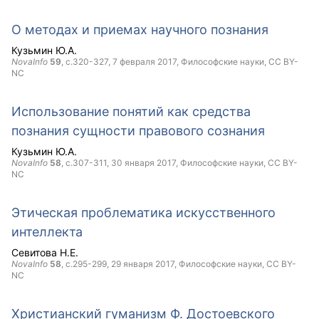
О методах и приемах научного познания
Кузьмин Ю.А.
NovaInfo
59
, с.320-327,
7 февраля 2017
, Философские науки,
CC BY-
NC
Использование понятий как средства
познания сущности правового сознания
Кузьмин Ю.А.
NovaInfo
58
, с.307-311,
30 января 2017
, Философские науки,
CC BY-
NC
Этическая проблематика искусственного
интеллекта
Севитова Н.Е.
NovaInfo
58
, с.295-299,
29 января 2017
, Философские науки,
CC BY-
NC
Христианский гуманизм Ф. Достоевского