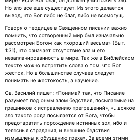
мире? Если Бог благ, он должен уничтожить зло.
Но зло все еще существует. Из этого делается
вывод, что Бог либо не благ, либо не всемогущ.
Говоря о теодицее в Священном писании важно
помнить, что сотворенный мир был изначально
рассмотрен Богом как «хороший весьма» (Быт.
1:31), что означает отсутствие зла и его
незапланированность в мире. Так же в Библейском
тексте можно встретить слова о том, что Бог
жесток. Но в большинстве случаев следует
понимать не жестокость, а научение.
Св. Василий пишет: «Понимай так, что Писание
разумеет под оным злом бедствия, посылаемые на
грешников к исправлению прегрешений», «…всякое
зло такого рода посылается от Бога, чтобы
предотвратить порождение истинных зол, ибо и
телесныя страдания, и внешние бедствия
измышлены к обузданию греха». За всеми этими