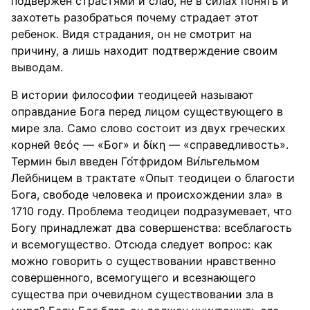
подвержен страстями и слаб, не в силах понять и
захотеть разобраться почему страдает этот
ребенок. Видя страдания, он не смотрит на
причину, а лишь находит подтверждение своим
выводам.
В истории философии теодицеей называют
оправдание Бога перед лицом существующего в
мире зла. Само слово состоит из двух греческих
корней θεός — «Бог» и δίκη — «справедливость».
Термин был введен Го́тфридом Ви́льгельмом
Лейбницем в трактате «Опыт теодицеи о благости
Бога, свободе человека и происхождении зла» в
1710 году. Проблема теодицеи подразумевает, что
Богу принадлежат два совершенства: всеблагость
и всемогущество. Отсюда следует вопрос: как
можно говорить о существовании нравственно
совершенного, всемогущего и всезнающего
существа при очевидном существовании зла в