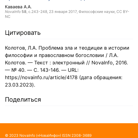
Каваева А.А.
NovaInfo
58
, с.243-248,
23 января 2017
, Философские науки,
CC BY-
NC
Цитировать
Колотов, Л.А. Проблема зла и теодицеи в истории
философии и православном богословии / Л.А.
Колотов. — Текст : электронный // NovaInfo, 2016.
— № 40. — С. 143-146. — URL:
https://novainfo.ru/article/4178 (дата обращения:
23.03.2023).
Поделиться
©
2023
NovaInfo
(«НоваИнфо»)
ISSN
2308-3689