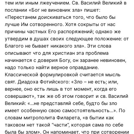
тем или иным лжеучением. Св. Василий Великий в
послании «Бог не виновник зла» пишет:
«Перестанем доискиваться того, что было бы
лучше Им сотворенного. Хотя сокрыты от нас
причины частных Его распоряжений; однако же
утвердим в душах своих следующее положение: от
Благого не бывает никакого зла». Эти слова
описывают что для христиан эта проблема
начинается с доверия Богу, он заранее невиновен,
надо только найти верное оправдание.
Классической формулировкой считается мысль
свят. Диадоха Фотийского: «Зло – не есть; или,
вернее, оно есть лишь в тот момент, когда его
совершают», так же об этом говорит и св. Василий
Великий: «...не представляй себе, будто бы зло
имеет особенную свою самостоятельность…». По
словам митрополита Филарета, «в бытии как
таковом нет такой “части”, которая сама по себе
была бы злом». Он напоминает, что при сотворении