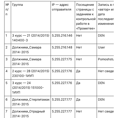
№
Группа
IP — адрес
Посещение
Запись в по
п/
отправителя
страницы с
«автор» или
п
заданием к
дата
контрольной
последнего
работе в
изменения
«Прометее»
1
3 курс — 21 (2014/2015)
5.255.216.146
Нет
DEN
140400-3
2
Должники_Самара
5.255.216.148
Нет
User
2014-2015
3
Должники_Самара
5.255.227.175
Нет
Pomoshstude
2014-2015
4
2 курс — 28 (2014/2015)
5.255.227.176
Да
Нет сведени
230100-1ИУП
5
3 курс — 24
5.255.227.176
Да
DEN
(2014/2015) 151000-
1ИУП
6
Должники_Стерлитамак
5.255.227.177
Да
DEN
2014-2015
7
Должники_Отрадный
5.255.227.177
Нет
Нет сведени
2014-2015