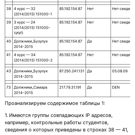
38
4 курс — 32
85.192.154.87
Нет
Нет сведени
(2014/2015) 151000-1
39
3 курс — 24
85.192.154.87
Нет
Нет сведени
(2014/2015) 151000-
1ИУП
40
Должники_Бузулук
85.192.154.87
Да
Нет сведени
2014-2015
41
4 курс — 34
85.192.154.87
Нет
Нет сведени
(2014/2015) 151000-2
43
Должники_Бузулук
87.250.241.131
Да
05.08.09
2014-2015
73
Должники_Самара
217.79.31.191
Да
DEN
2014-2015
Проанализируем содержимое таблицы 1:
Имеются группы совпадающих IP адресов,
например, контрольные работы студентов,
сведения о которых приведены в строках 38 — 41,