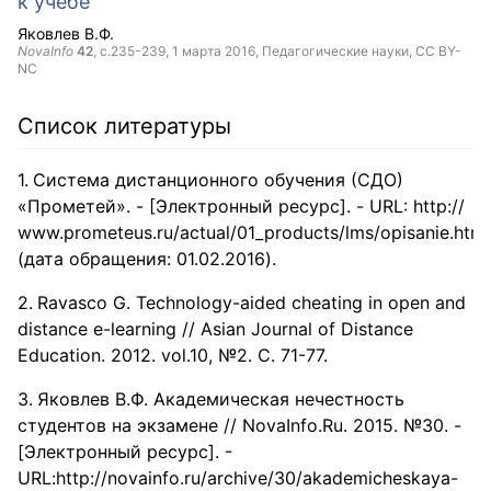
к учебе
Яковлев В.Ф.
NovaInfo
42
, с.235-239,
1 марта 2016
, Педагогические науки,
CC BY-
NC
Список литературы
Система дистанционного обучения (СДО)
«Прометей». - [Электронный ресурс]. - URL: http://
www.prometeus.ru/actual/01_products/lms/opisanie.html
(дата обращения: 01.02.2016).
Ravasco G. Technology-aided cheating in open and
distance e-learning // Asian Journal of Distance
Education. 2012. vol.10, №2. C. 71-77.
Яковлев В.Ф. Академическая нечестность
студентов на экзамене // NovaInfo.Ru. 2015. №30. -
[Электронный ресурс]. -
URL:http://novainfo.ru/archive/30/akademicheskaya-