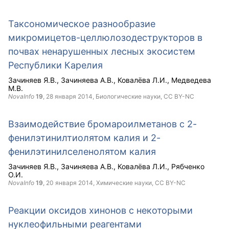
Таксономическое разнообразие
микромицетов-целлюлозодеструкторов в
почвах ненарушенных лесных экосистем
Республики Карелия
Зачиняев Я.В.
Зачиняева А.В.
Ковалёва Л.И.
Медведева
М.В.
NovaInfo
19
,
28 января 2014
, Биологические науки,
CC BY-NC
Взаимодействие бромароилметанов с 2-
фенилэтинилтиолятом калия и 2-
фенилэтинилселенолятом калия
Зачиняев Я.В.
Зачиняева А.В.
Ковалёва Л.И.
Рябченко
О.И.
NovaInfo
19
,
20 января 2014
, Химические науки,
CC BY-NC
Реакции оксидов хинонов с некоторыми
нуклеофильными реагентами