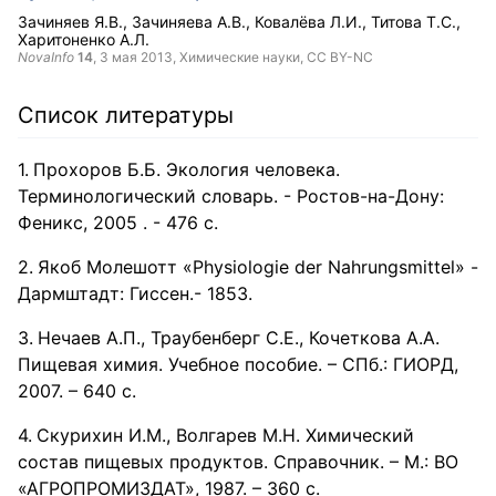
Зачиняев Я.В.
Зачиняева А.В.
Ковалёва Л.И.
Титова Т.С.
Харитоненко А.Л.
NovaInfo
14
,
3 мая 2013
, Химические науки,
CC BY-NC
Список литературы
Прохоров Б.Б. Экология человека.
Терминологический словарь. - Ростов-на-Дону:
Феникс, 2005 . - 476 с.
Якоб Молешотт «Physiologie der Nahrungsmittel» -
Дармштадт: Гиссен.- 1853.
Нечаев А.П., Траубенберг С.Е., Кочеткова А.А.
Пищевая химия. Учебное пособие. – СПб.: ГИОРД,
2007. – 640 с.
Скурихин И.М., Волгарев М.Н. Химический
состав пищевых продуктов. Справочник. – М.: ВО
«АГРОПРОМИЗДАТ», 1987. – 360 с.