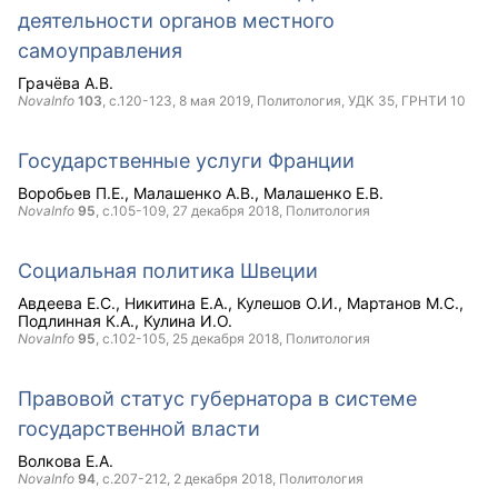
деятельности органов местного
самоуправления
Грачёва А.В.
NovaInfo
103
, с.120-123,
8 мая 2019
, Политология, УДК 35, ГРНТИ 10
Государственные услуги Франции
Воробьев П.Е.
Малашенко А.В.
Малашенко Е.В.
NovaInfo
95
, с.105-109,
27 декабря 2018
, Политология
Социальная политика Швеции
Авдеева Е.С.
Никитина Е.А.
Кулешов О.И.
Мартанов М.С.
Подлинная К.А.
Кулина И.О.
NovaInfo
95
, с.102-105,
25 декабря 2018
, Политология
Правовой статус губернатора в системе
государственной власти
Волкова Е.А.
NovaInfo
94
, с.207-212,
2 декабря 2018
, Политология