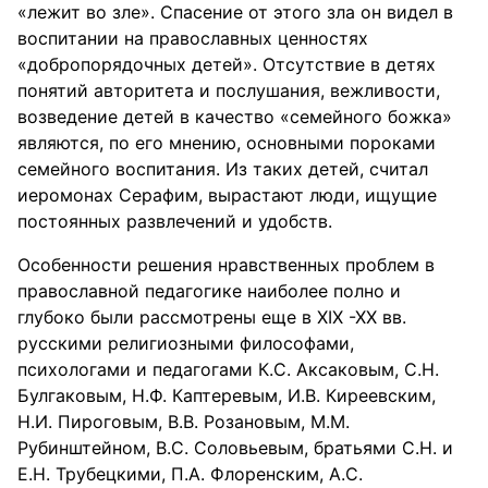
«лежит во зле». Спасение от этого зла он видел в
воспитании на православных ценностях
«добропорядочных детей». Отсутствие в детях
понятий авторитета и послушания, вежливости,
возведение детей в качество «семейного божка»
являются, по его мнению, основными пороками
семейного воспитания. Из таких детей, считал
иеромонах Серафим, вырастают люди, ищущие
постоянных развлечений и удобств.
Особенности решения нравственных проблем в
православной педагогике наиболее полно и
глубоко были рассмотрены еще в XIX -XX вв.
русскими религиозными философами,
психологами и педагогами К.С. Аксаковым, С.Н.
Булгаковым, Н.Ф. Каптеревым, И.В. Киреевским,
Н.И. Пироговым, В.В. Розановым, М.М.
Рубинштейном, B.C. Соловьевым, братьями С.Н. и
Е.Н. Трубецкими, П.А. Флоренским, А.С.