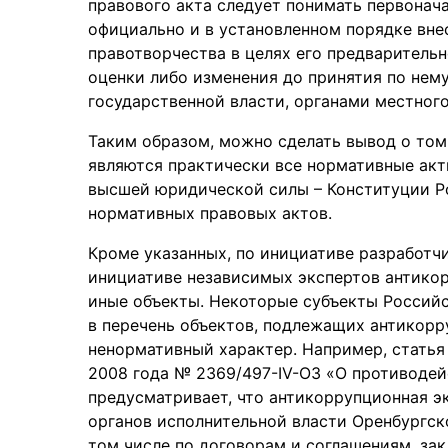
правового акта следует понимать первонач
официально и в установленном порядке вне
правотворчества в целях его предварительн
оценки либо изменения до принятия по нем
государственной власти, органами местног
Таким образом, можно сделать вывод о том
являются практически все нормативные акт
высшей юридической силы – Конституции Р
нормативных правовых актов.
Кроме указанных, по инициативе разработч
инициативе независимых экспертов антикор
иные объекты. Некоторые субъекты Российс
в перечень объектов, подлежащих антикорр
ненормативный характер. Например, статья 
2008 года № 2369/497-IV-ОЗ «О противодей
предусматривает, что антикоррупционная э
органов исполнительной власти Оренбургск
том числе по договорам и соглашениям, за