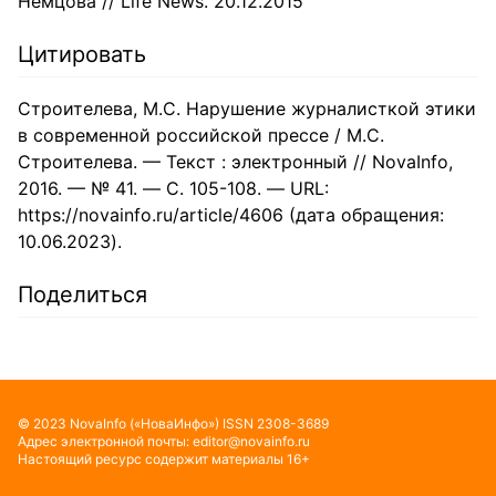
Немцова // Life News. 20.12.2015
Цитировать
Строителева, М.С. Нарушение журналисткой этики
в современной российской прессе / М.С.
Строителева. — Текст : электронный // NovaInfo,
2016. — № 41. — С. 105-108. — URL:
https://novainfo.ru/article/4606 (дата обращения:
10.06.2023).
Поделиться
©
2023
NovaInfo
(«НоваИнфо»)
ISSN
2308-3689
Адрес электронной почты:
editor@novainfo.ru
Настоящий ресурс содержит материалы 16+