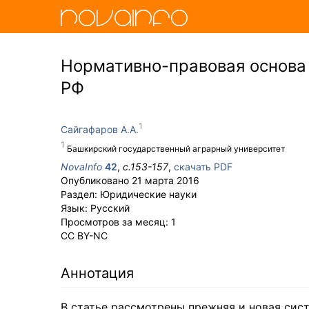
Нормативно-правовая основа
РФ
Сайгафаров А.А.
Башкирский государственный аграрный университет
NovaInfo
42
,
с.
153-157
,
скачать PDF
Опубликовано
21 марта 2016
Раздел:
Юридические науки
Язык:
Русский
Просмотров за месяц:
1
CC BY-NC
Аннотация
В статье рассмотрены прежняя и новая сис