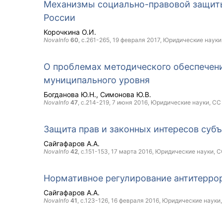
Механизмы социально-правовой защиты
России
Корочкина О.И.
NovaInfo
60
, с.261-265,
19 февраля 2017
, Юридические науки
О проблемах методического обеспечени
муниципального уровня
Богданова Ю.Н.
Симонова Ю.В.
NovaInfo
47
, с.214-219,
7 июня 2016
, Юридические науки,
CC
Защита прав и законных интересов субъ
Сайгафаров А.А.
NovaInfo
42
, с.151-153,
17 марта 2016
, Юридические науки,
C
Нормативное регулирование антитеррор
Сайгафаров А.А.
NovaInfo
41
, с.123-126,
16 февраля 2016
, Юридические науки