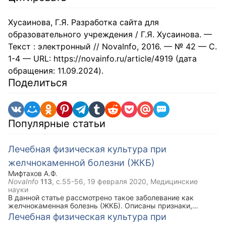
Хусаинова, Г.Я. Разработка сайта для
образовательного учреждения / Г.Я. Хусаинова. —
Текст : электронный // NovaInfo, 2016. — № 42 — С.
1-4 — URL: https://novainfo.ru/article/4919 (дата
обращения: 11.09.2024).
Поделиться
Популярные статьи
Лечебная физическая культура при
желчнокаменной болезни (ЖКБ)
Мифтахов А.Ф.
NovaInfo
113
, с.55-56,
19 февраля 2020
, Медицинские
науки
В данной статье рассмотрено такое заболевание как
желчнокаменная болезнь (ЖКБ). Описаны признаки,
симптомы, задачи ЛФК при данной болезни. Ключевым
Лечебная физическая культура при
моментом статьи является комплекс упражнений лечебной