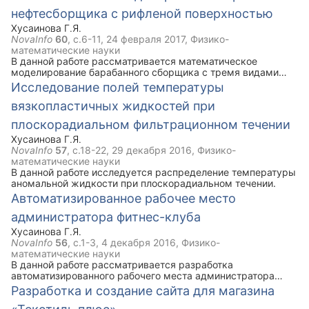
повышения эффективности их работы.
нефтесборщика с рифленой поверхностью
Хусаинова Г.Я.
NovaInfo
60
, с.6-11,
24 февраля 2017
, Физико-
математические науки
В данной работе рассматривается математическое
моделирование барабанного сборщика с тремя видами
рифлености,а именно, когда образующая линия имеет вид
Исследование полей температуры
синусоида, пилообразный вид и П - образные выступы.
вязкопластичных жидкостей при
плоскорадиальном фильтрационном течении
Хусаинова Г.Я.
NovaInfo
57
, с.18-22,
29 декабря 2016
, Физико-
математические науки
В данной работе исследуется распределение температуры
аномальной жидкости при плоскорадиальном течении.
Автоматизированное рабочее место
администратора фитнес-клуба
Хусаинова Г.Я.
NovaInfo
56
, с.1-3,
4 декабря 2016
, Физико-
математические науки
В данной работе рассматривается разработка
автоматизированного рабочего места администратора
фитнес-клуба средствами Borland Delphi7.
Разработка и создание сайта для магазина