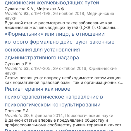
дискинезии желчевыводящих путей
физической культуры при ЖКБ, который рекомендован
наряду с медикаментозным лечением.
Сулагаева К.А.
,
Мифтахов А.Ф.
NovaInfo
93
, с.194-198,
26 ноября 2018
, Медицинские
науки
В данной статье рассмотрено такое заболевание как
дискинезия желчевыводящих путей (ДЖВП). Описаны
виды, признаки и симптомы данной болезни. Ключевым
«Формальник» или лицо, в отношении
моментом статьи является комплекс упражнений лечебной
которого формально действуют законные
физической культуры при ДЖВП, который рекомендован
наряду с медикаментозным лечением.
основания для установления
административного надзора
Супонина Е.А.
NovaInfo
53
, с.197-205,
29 октября 2016
, Юридические
науки
Статья посвящена: вопросу необходимости оптимизации,
как нормативной правовой базы, так и организационных
основ деятельности участковых уполномоченных полиции
Рилив-терапия как новое
(далее – УУП) по осуществлению административного
психотерапевтическое направление в
надзора за лицами, в отношении которых формально
действуют законные основания для установления за ними
психологическом консультировании
административного надзора; проблемам, с которыми в
настоящее время сталкиваются УУП при осуществлении
Поляков Е.А.
административного надзора.
NovaInfo
20
,
6 февраля 2014
, Психологические науки
В данной статье впервые предъявлена обществу и
профессиональному сообществу рилив-терапия в качестве
нового комплексного подхода, направления и метода