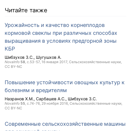
Читайте также
Урожайность и качество корнеплодов
кормовой свеклы при различных способах
выращивания в условиях предгорной зоны
КБР
Шибзухов З.С.
Шугушхов А.
NovaInfo
58
, с.53-57,
16 января 2017
, Сельскохозяйственные науки,
CC BY-NC
Повышение устойчивости овощных культур к
болезням и вредителям
Назранов Х.М.
Сарбашев А.С.
Шибзухов З.С.
NovaInfo
55
, с.74-76,
29 ноября 2016
, Сельскохозяйственные науки,
CC BY-NC
Современные сельскохозяйственные машины