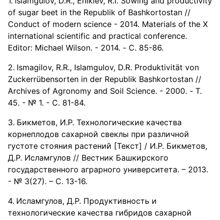
Islamgulov, D.R., Enikiev, R.I. Sowing and productivity
of sugar beet in the Republik of Bashkortostan //
Conduct of modern science - 2014. Materials of the X
international scientific and practical conference.
Editor: Michael Wilson. - 2014. - С. 85-86.
Ismagilov, R.R., Islamgulov, D.R. Produktivität von
Zuckerrübensorten in der Republik Bashkortostan //
Archives of Agronomy and Soil Science. - 2000. - Т.
45. - № 1. - С. 81-84.
Бикметов, И.Р. Технологические качества
корнеплодов сахарной свеклы при различной
густоте стояния растений [Текст] / И.Р. Бикметов,
Д.Р. Исламгулов // Вестник Башкирского
государственного аграрного университета. – 2013.
- № 3(27). – С. 13-16.
Исламгулов, Д.Р. Продуктивность и
технологические качества гибридов сахарной