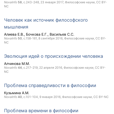
NovaInfo
58
, с.243-248,
23 января 2017
, Философские науки,
CC BY-
NC
Человек как источник философского
мышления
Алиева Е.В.
Бочкова Е.Г.
Васильев С.С.
NovaInfo
50
, с.158-161,
8 сентября 2016
, Философские науки,
CC BY-
NC
Эволюция идей о происхождении человека
Алчинова М.М.
NovaInfo
44
, с.217-219,
22 апреля 2016
, Философские науки,
CC BY-
NC
Проблема справедливости в философии
Кузьмина А.М.
NovaInfo
40
, с.101-104,
9 января 2016
, Философские науки,
CC BY-NC
Проблема времени в философии