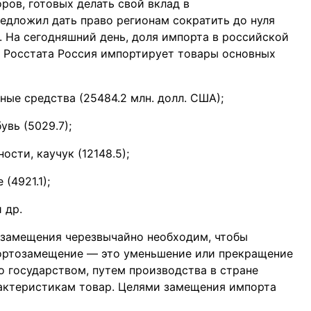
ров, готовых делать свой вклад в
едложил дать право регионам сократить до нуля
]. На сегодняшний день, доля импорта в российской
м Росстата Россия импортирует товары основных
ые средства (25484.2 млн. долл. США);
увь (5029.7);
сти, каучук (12148.5);
(4921.1);
 др.
озамещения черезвычайно необходим, чтобы
ортозамещение — это уменьшение или прекращение
о государством, путем производства в стране
рактеристикам товар. Целями замещения импорта