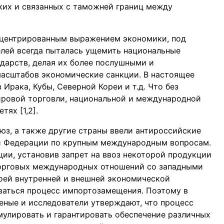
их и связанных с таможней границ между
онцентрированным выражением экономики, под
елей всегда пыталась ущемить национальные
дарств, делая их более послушными и
масштабов экономические санкции. В настоящее
Ирака, Кубы, Северной Кореи и т.д. Что без
ировой торговли, национальной и международной
ях [1,2].
юз, а также другие страны ввели антироссийские
й Федерации по крупным международным вопросам.
ции, установив запрет на ввоз некоторой продукции
 торговых международных отношений со западными
воей внутренней и внешней экономической
ваться процесс импортозамещения. Поэтому в
еные и исследователи утверждают, что процесс
улировать и гарантировать обеспечение различных