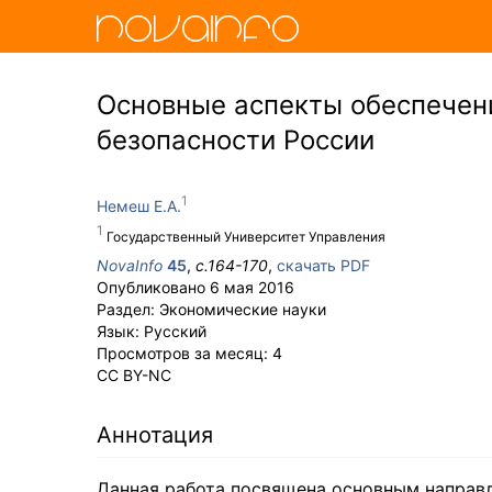
Основные аспекты обеспечен
безопасности России
Немеш Е.А.
Государственный Университет Управления
NovaInfo
45
,
с.
164-170
,
скачать PDF
Опубликовано
6 мая 2016
Раздел:
Экономические науки
Язык:
Русский
Просмотров за месяц:
4
CC BY-NC
Аннотация
Данная работа посвящена основным направ