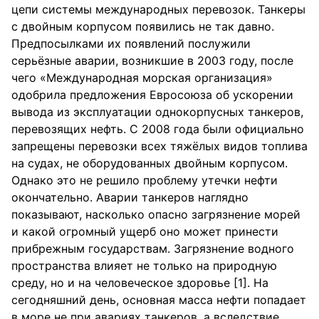
цепи системы международных перевозок. Танкеры
с двойным корпусом появились не так давно.
Предпосылками их появлений послужили
серьёзные аварии, возникшие в 2003 году, после
чего «Международная морская организация»
одобрила предложения Евросоюза об ускорении
вывода из эксплуатации однокорпусных танкеров,
перевозящих нефть. С 2008 года были официально
запрещены перевозки всех тяжёлых видов топлива
на судах, не оборудованных двойным корпусом.
Однако это не решило проблему утечки нефти
окончательно. Аварии танкеров наглядно
показывают, насколько опасно загрязнение морей
и какой огромный ущерб оно может принести
прибрежным государствам. Загрязнение водного
пространства влияет не только на природную
среду, но и на человеческое здоровье [1]. На
сегодняшний день, основная масса нефти попадает
в море не при авариях танкеров, а вследствие