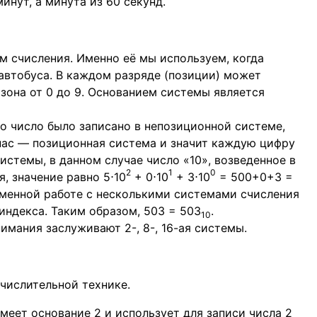
инут, а минута из 60 секунд.
м счисления. Именно её мы используем, когда
автобуса. В каждом разряде (позиции) может
зона от 0 до 9. Основанием системы является
о число было записано в непозиционной системе,
 нас — позиционная система и значит каждую цифру
стемы, в данном случае число «10», возведенное в
2
1
0
, значение равно 5⋅10
+ 0⋅10
+ 3⋅10
= 500+0+3 =
менной работе с несколькими системами счисления
индекса. Таким образом, 503 = 503
.
10
мания заслуживают 2-, 8-, 16-ая системы.
ычислительной технике.
меет основание 2 и использует для записи числа 2