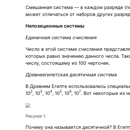
Смешанная система — в каждом разряде (п
может отличаться от наборов других разря
Непозиционные системы
Единичная система счисления
Число в этой системе счисления представля
которых равно значению данного числа. Так
числу, состоящему из 100 черточек.
Древнеегипетская десятичная система
В Древнем Египте использовались специальн
2
3
4
5
6
7
10
, 10
, 10
, 10
, 10
, 10
. Вот некоторые из н
Рисунок 1.
Почему она называется десятичной? В Египт