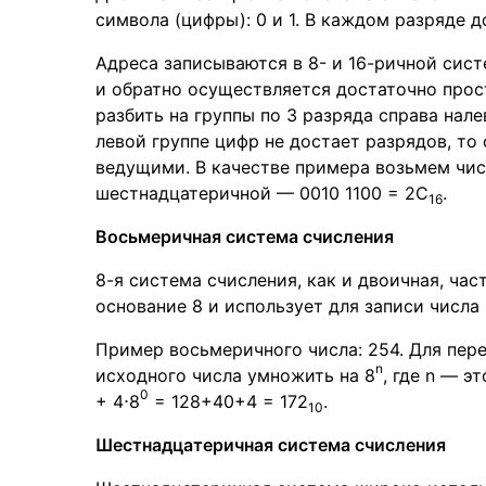
символа (цифры): 0 и 1. В каждом разряде д
Адреса записываются в 8- и 16-ричной сист
и обратно осуществляется достаточно прост
разбить на группы по 3 разряда справа налев
левой группе цифр не достает разрядов, то
ведущими. В качестве примера возьмем чис
шестнадцатеричной — 0010 1100 = 2С
.
16
Восьмеричная система счисления
8-я система счисления, как и двоичная, ча
основание 8 и использует для записи числа 
Пример восьмеричного числа: 254. Для пер
n
исходного числа умножить на 8
, где n — э
0
+ 4⋅8
= 128+40+4 = 172
.
10
Шестнадцатеричная система счисления