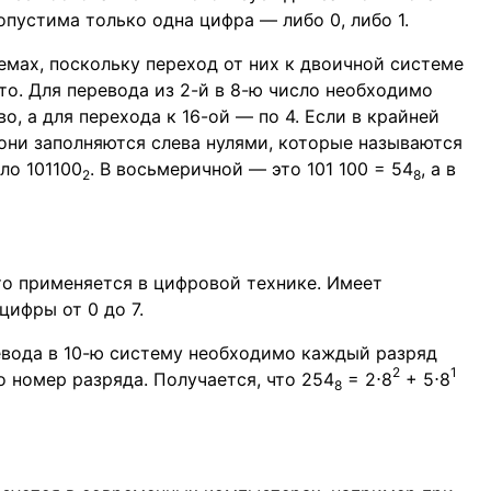
опустима только одна цифра — либо 0, либо 1.
емах, поскольку переход от них к двоичной системе
о. Для перевода из 2-й в 8-ю число необходимо
о, а для перехода к 16-ой — по 4. Если в крайней
 они заполняются слева нулями, которые называются
ло 101100
. В восьмеричной — это 101 100 = 54
, а в
2
8
сто применяется в цифровой технике. Имеет
цифры от 0 до 7.
евода в 10-ю систему необходимо каждый разряд
2
1
то номер разряда. Получается, что 254
= 2⋅8
+ 5⋅8
8