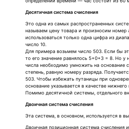
определении времени — час состоит из 60 м
Десятичная система счисления
Это одна из самых распространенных систе
называем цену товара и произносим номер 
использоваться только одна цифра из диапа
число 10.
Для примера возьмем число 503. Если бы эт
то его значение равнялось 5+0+3 = 8. Но у
числа необходимо умножить на основание си
степень, равную номеру разряда. Получается
503. Чтобы избежать путаницы при одновре
основание указывается в качестве нижнего 
Помимо десятичной системы, отдельного вни
Двоичная система счисления
Эта система, в основном, используется в в
Двоичная позиционная система счисления и