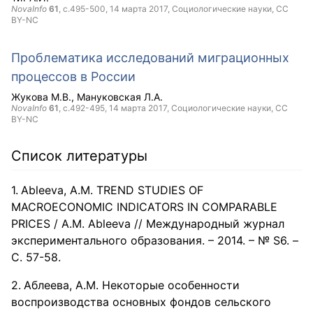
NovaInfo
61
, с.495-500,
14 марта 2017
, Социологические науки,
CC
BY-NC
Проблематика исследований миграционных
процессов в России
Жукова М.В.
Мануковская Л.А.
NovaInfo
61
, с.492-495,
14 марта 2017
, Социологические науки,
CC
BY-NC
Список литературы
Ableeva, A.M. TREND STUDIES OF
MACROECONOMIC INDICATORS IN COMPARABLE
PRICES / A.M. Ableeva // Международный журнал
экспериментального образования. – 2014. – № S6. –
С. 57-58.
Аблеева, А.М. Некоторые особенности
воспроизводства основных фондов сельского