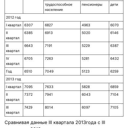
трудоспособное
пенсионеры
дети
население
2012 год
I квартал
6307
6827
4963
6070
II
6385
6913
5020
6146
квартал
III
6643
7191
5229
6387
квартал
IV
6705
7263
5281
6432
квартал
Год
6510
7049
5123
6259
2013 год
I квартал
7095
7633
5828
6859
II
7372
7941
6043
7104
квартал
III
7429
8014
6097
7105
квартал
Сравнивая данные III квартала 2013года с III