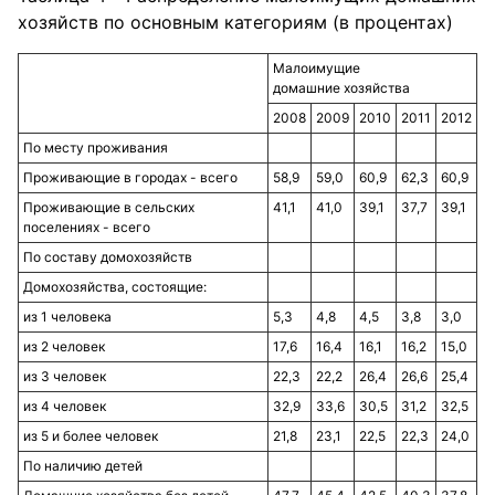
хозяйств по основным категориям (в процентах)
Малоимущие
домашние хозяйства
2008
2009
2010
2011
2012
По месту проживания
Проживающие в городах - всего
58,9
59,0
60,9
62,3
60,9
Проживающие в сельских
41,1
41,0
39,1
37,7
39,1
поселениях - всего
По составу домохозяйств
Домохозяйства, состоящие:
из 1 человека
5,3
4,8
4,5
3,8
3,0
из 2 человек
17,6
16,4
16,1
16,2
15,0
из 3 человек
22,3
22,2
26,4
26,6
25,4
из 4 человек
32,9
33,6
30,5
31,2
32,5
из 5 и более человек
21,8
23,1
22,5
22,3
24,0
По наличию детей