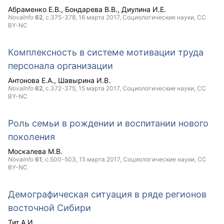
Абраменко Е.В.
Бондарева В.В.
Диулина И.Е.
NovaInfo
62
, с.375-378,
16 марта 2017
, Социологические науки,
CC
BY-NC
Комплексность в системе мотивации труда
персонала организации
Антонова Е.А.
Шавырина И.В.
NovaInfo
62
, с.372-375,
15 марта 2017
, Социологические науки,
CC
BY-NC
Роль семьи в рождении и воспитании нового
поколения
Москалева М.В.
NovaInfo
61
, с.500-503,
15 марта 2017
, Социологические науки,
CC
BY-NC
Демографическая ситуация в ряде регионов
восточной Сибири
Тит А.И.