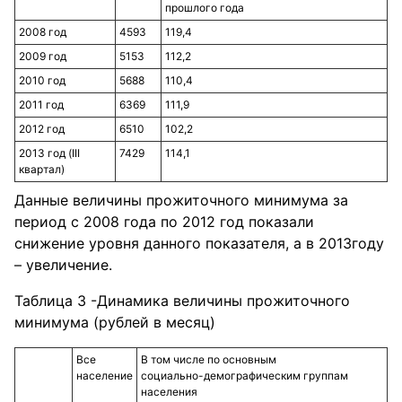
прошлого года
2008 год
4593
119,4
2009 год
5153
112,2
2010 год
5688
110,4
2011 год
6369
111,9
2012 год
6510
102,2
2013 год (III
7429
114,1
квартал)
Данные величины прожиточного минимума за
период с 2008 года по 2012 год показали
снижение уровня данного показателя, а в 2013году
– увеличение.
Таблица 3 -Динамика величины прожиточного
минимума (рублей в месяц)
Все
В том числе по основным
население
социально-демографическим группам
населения