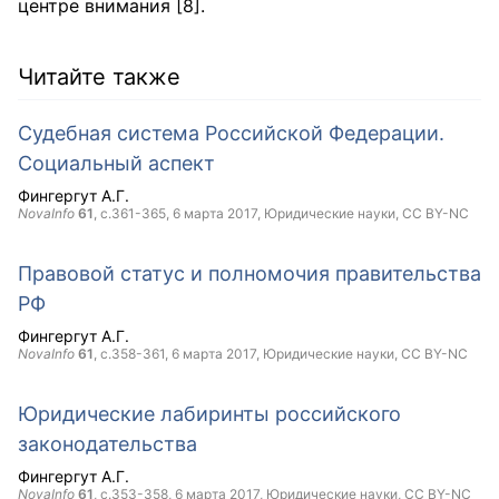
центре внимания [8].
Читайте также
Судебная система Российской Федерации.
Социальный аспект
Фингергут А.Г.
NovaInfo
61
, с.361-365,
6 марта 2017
, Юридические науки,
CC BY-NC
Правовой статус и полномочия правительства
РФ
Фингергут А.Г.
NovaInfo
61
, с.358-361,
6 марта 2017
, Юридические науки,
CC BY-NC
Юридические лабиринты российского
законодательства
Фингергут А.Г.
NovaInfo
61
, с.353-358,
6 марта 2017
, Юридические науки,
CC BY-NC