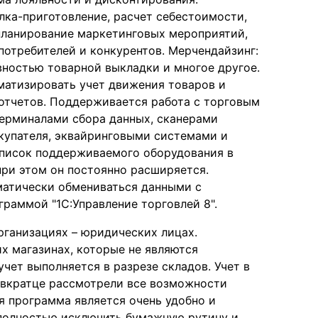
лка-приготовление, расчет себестоимости,
 планирование маркетинговых мероприятий,
потребителей и конкурентов. Мерчендайзинг:
ностью товарной выкладки и многое другое.
атизировать учет движения товаров и
отчетов. Поддерживается работа с торговым
ерминалами сбора данных, сканерами
купателя, эквайринговыми системами и
Список поддерживаемого оборудования в
при этом он постоянно расширяется.
матически обмениваться данными с
раммой "1С:Управление торговлей 8".
рганизациях – юридических лицах.
х магазинах, которые не являются
чет выполняется в разрезе складов. Учет в
 вкратце рассмотрели все возможности
я программа является очень удобно и
 полностью исключить бумажную рутину и