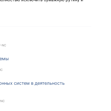
Y-NC
темы
NC
нных систем в деятельность
-NC