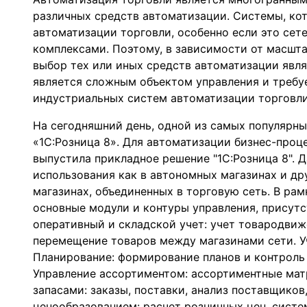
различных средств автоматизации. Системы, ко
автоматизации торговли, особенно если это сет
комплексами. Поэтому, в зависимости от масшта
выбор тех или иных средств автоматизации явля
является сложным объектом управления и треб
индустриальных систем автоматизации торговли
На сегодняшний день, одной из самых популярны
«1С:Розница 8». Для автоматизации бизнес-проц
выпустила прикладное решение "1С:Розница 8". 
использования как в автономных магазинах и дру
магазинах, объединенных в торговую сеть. В ра
основные модули и контуры управления, присутс
оперативный и складской учет: учет товародвиже
перемещение товаров между магазинами сети. У
Планирование: формирование планов и контроль
Управление ассортиментом: ассортиментные мат
запасами: заказы, поставки, анализ поставщиков
ценообразованием: расчет розничных цен, систе