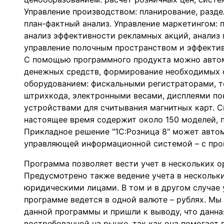
Управление производством: планирование, разде
план-фактный анализ. Управление маркетингом:
анализ эффективности рекламных акций, анализ 
управление полочным пространством и эффектив
С помощью программного продукта можно автом
денежных средств, формирование необходимых 
оборудованием: фискальными регистраторами, т
штрихкода, электронными весами, дисплеями по
устройствами для считывания магнитных карт. 
настоящее время содержит около 150 моделей, 
Прикладное решение "1С:Розница 8" может авто
управляющей информационной системой – с прог
Программа позволяет вести учет в нескольких о
Предусмотрено также ведение учета в нескольки
юридическими лицами. В том и в другом случае у
программе ведется в одной валюте – рублях. Мы
данной программы и пришли к выводу, что данна
востребованной на рынке, так как она помогает