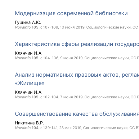
Модернизация современной библиотеки
Гущина А.Ю.
NovaInfo
105
, с.107-109,
10 июня 2019
, Социологические науки,
CC
Характеристика сферы реализации госуда
Клянчин И.А.
NovaInfo
105
, с.104-106,
9 июня 2019
, Социологические науки,
CC 
Анализ нормативных правовых актов, рег
«Жилище»
Клянчин И.А.
NovaInfo
105
, с.102-104,
7 июня 2019
, Социологические науки,
CC 
Совершенствование качества обслуживания
Никитина В.Р.
NovaInfo
104
, с.139-141,
28 мая 2019
, Социологические науки,
CC B