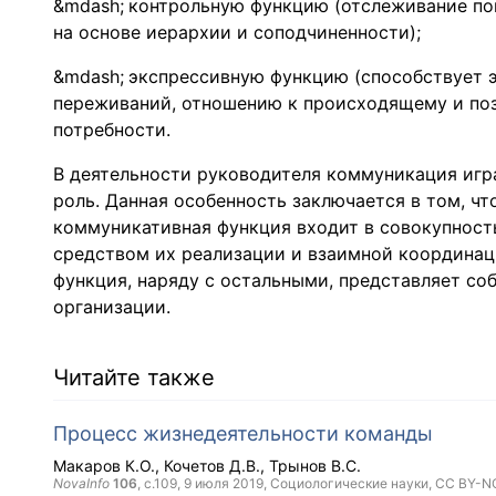
контрольную функцию (отслеживание по
на основе иерархии и соподчиненности);
экспрессивную функцию (способствует 
переживаний, отношению к происходящему и по
потребности.
В деятельности руководителя коммуникация игр
роль. Данная особенность заключается в том, чт
коммуникативная функция входит в совокупност
средством их реализации и взаимной координац
функция, наряду с остальными, представляет со
организации.
Читайте также
Процесс жизнедеятельности команды
Макаров К.О.
Кочетов Д.В.
Трынов В.С.
NovaInfo
106
, с.109,
9 июля 2019
, Социологические науки,
CC BY-N