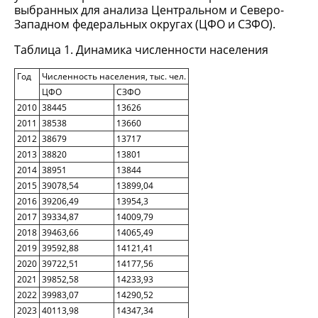
выбранных для анализа Центральном и Северо-
Западном федеральных округах (ЦФО и СЗФО).
Таблица 1. Динамика численности населения
Год
Численность населения, тыс. чел.
ЦФО
СЗФО
2010
38445
13626
2011
38538
13660
2012
38679
13717
2013
38820
13801
2014
38951
13844
2015
39078,54
13899,04
2016
39206,49
13954,3
2017
39334,87
14009,79
2018
39463,66
14065,49
2019
39592,88
14121,41
2020
39722,51
14177,56
2021
39852,58
14233,93
2022
39983,07
14290,52
2023
40113,98
14347,34