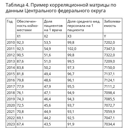
Таблица 4. Пример корреляционной матрицы по
данным Центрального федерального округа
Год
Обеспечен-
Доля
Доля среднего мед.
Заболева-
ность койко-
пациентов
персонала на 1
емость
местами
на 1 врача
пациента
Х1
Х2
Х3
Y
2010
92,3
53,5
99,8
7202,0
2011
92,5
54,9
102,0
7347,0
2012
90,5
51,6
99,8
7322,0
2013
87,6
51,0
99,5
7209,0
2014
83,8
50,2
97,3
7150,0
2015
81,8
49,4
96,7
7137,1
2016
79,8
48,6
96,1
7124,1
2017
77,9
47,9
95,5
7111,2
2018
76,1
47,1
94,9
7098,4
2019
74,3
46,4
94,3
7085,5
2020
72,5
45,6
93,7
7072,7
2021
70,8
44,9
93,1
7059,9
2022
69,1
44,2
92,5
7047,1
2023
67,4
43,5
91,9
7034,4