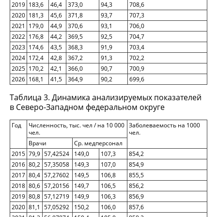
2019
183,6
46,4
373,0
94,3
708,6
2020
181,3
45,6
371,8
93,7
707,3
2021
179,0
44,9
370,6
93,1
706,0
2022
176,8
44,2
369,5
92,5
704,7
2023
174,6
43,5
368,3
91,9
703,4
2024
172,4
42,8
367,2
91,3
702,2
2025
170,2
42,1
366,0
90,7
700,9
2026
168,1
41,5
364,9
90,2
699,6
Таблица 3. Динамика анализируемых показателей
в Северо-Западном федеральном округе
Год
Численность, тыс. чел / на 10 000
Заболеваемость на 1000
чел.
чел.
Врачи
Ср. медперсонал
2015
79,9
57,42524
149,0
107,3
854,2
2016
80,2
57,35058
149,3
107,0
854,9
2017
80,4
57,27602
149,5
106,8
855,5
2018
80,6
57,20156
149,7
106,5
856,2
2019
80,8
57,12719
149,9
106,3
856,9
2020
81,1
57,05292
150,2
106,0
857,6