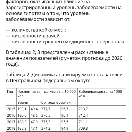
факторов, оказывающих влияние на
зарегистрированный уровень заболеваемости на
основе гипотезы о том, что уровень
заболеваемости зависит от:
количества койко-мест;
численности врачей;
численности среднего медицинского персонала.
В таблицах 2, 3 представлены рассчитанные
значения показателей (с учетом прогноза до 2026
года).
Таблица 2. Динамика анализируемых показателей
в Центральном федеральном округе
Год
Численность, тыс. чел / на 10 000
Заболеваемость на 1000
чел.
чел.
Врачи
Ср. медперсонал
2015
193,1
49,4
377,7
96,7
713,7
2016
190,6
48,6
376,5
96,1
712,4
2017
188,3
47,9
375,3
95,5
711,1
2018
185,9
47,1
374,2
94,9
709,8