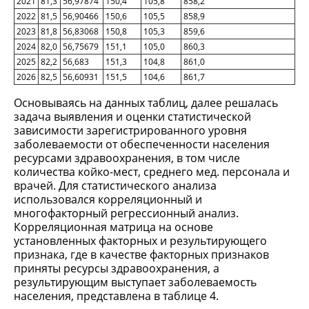
2021
81,3
56,97874
150,4
105,8
858,2
2022
81,5
56,90466
150,6
105,5
858,9
2023
81,8
56,83068
150,8
105,3
859,6
2024
82,0
56,75679
151,1
105,0
860,3
2025
82,2
56,683
151,3
104,8
861,0
2026
82,5
56,60931
151,5
104,6
861,7
Основываясь на данных таблиц, далее решалась
задача выявления и оценки статистической
зависимости зарегистрированного уровня
заболеваемости от обеспеченности населения
ресурсами здравоохранения, в том числе
количества койко-мест, среднего мед. персонала и
врачей. Для статистического анализа
использовался корреляционный и
многофакторный регрессионный анализ.
Корреляционная матрица на основе
установленных факторных и результирующего
признака, где в качестве факторных признаков
приняты ресурсы здравоохранения, а
результирующим выступает заболеваемость
населения, представлена в таблице 4.